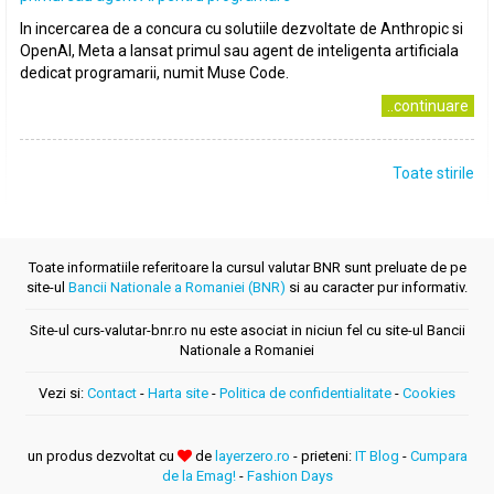
In incercarea de a concura cu solutiile dezvoltate de Anthropic si
OpenAI, Meta a lansat primul sau agent de inteligenta artificiala
dedicat programarii, numit Muse Code.
..continuare
Toate stirile
Toate informatiile referitoare la cursul valutar BNR sunt preluate de pe
site-ul
Bancii Nationale a Romaniei (BNR)
si au caracter pur informativ.
Site-ul curs-valutar-bnr.ro nu este asociat in niciun fel cu site-ul Bancii
Nationale a Romaniei
Vezi si:
Contact
-
Harta site
-
Politica de confidentialitate
-
Cookies
un produs dezvoltat cu
de
layerzero.ro
- prieteni:
IT Blog
-
Cumpara
de la Emag!
-
Fashion Days