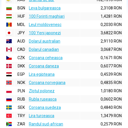
BGN
Leva bulgareasca
2,3108 RON
HUF
100 Forinti maghiari
1,4281 RON
MDL
Leul moldovenesc
0,2030 RON
JPY
100 Yeni japonezi
3,6822 RON
AUD
Dolarul australian
2,9110 RON
CAD
Dolarul canadian
3,0687 RON
CZK
Coroana ceheasca
0,1671 RON
DKK
Coroana daneza
0,6077 RON
EGP
Lira egipteana
0,4539 RON
NOK
Coroana norvegiana
0,4835 RON
PLN
Zlotul polonez
1,0180 RON
RUB
Rubla ruseasca
0,0602 RON
SEK
Coroana suedeza
0,4840 RON
TRY
Lira turceasca
1,3479 RON
ZAR
Randul sud-african
0,2579 RON