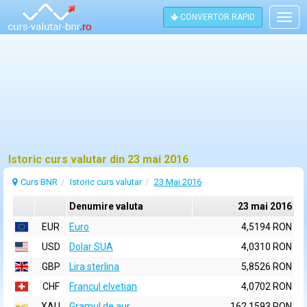
CONVERTOR RAPID
Togg
navig
Istoric curs valutar din 23 mai 2016
Curs BNR
Istoric curs valutar
23 Mai 2016
Denumire valuta
23 mai 2016
EUR
Euro
4,5194 RON
USD
Dolar SUA
4,0310 RON
GBP
Lira sterlina
5,8526 RON
CHF
Francul elvetian
4,0702 RON
XAU
Gramul de aur
162,1593 RON