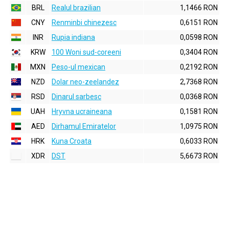
BRL
Realul brazilian
1,1466 RON
CNY
Renminbi chinezesc
0,6151 RON
INR
Rupia indiana
0,0598 RON
KRW
100 Woni sud-coreeni
0,3404 RON
MXN
Peso-ul mexican
0,2192 RON
NZD
Dolar neo-zeelandez
2,7368 RON
RSD
Dinarul sarbesc
0,0368 RON
UAH
Hryvna ucraineana
0,1581 RON
AED
Dirhamul Emiratelor
1,0975 RON
HRK
Kuna Croata
0,6033 RON
XDR
DST
5,6673 RON