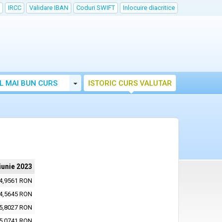
IRCC
Validare IBAN
Coduri SWIFT
Inlocuire diacritice
Toggle Dropdown
L MAI BUN CURS
ISTORIC CURS VALUTAR
iunie 2023
4,9561 RON
4,5645 RON
5,8027 RON
5,0741 RON