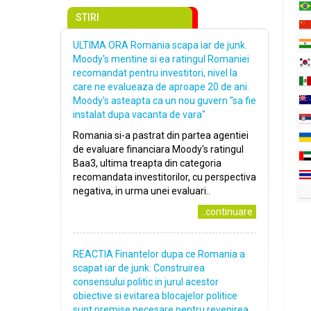
STIRI
ULTIMA ORA Romania scapa iar de junk.
Moody's mentine si ea ratingul Romaniei
recomandat pentru investitori, nivel la
care ne evalueaza de aproape 20 de ani.
Moody's asteapta ca un nou guvern "sa fie
instalat dupa vacanta de vara"
Romania si-a pastrat din partea agentiei
de evaluare financiara Moody's ratingul
Baa3, ultima treapta din categoria
recomandata investitorilor, cu perspectiva
negativa, in urma unei evaluari..
..continuare
REACTIA Finantelor dupa ce Romania a
scapat iar de junk: Construirea
consensului politic in jurul acestor
obiective si evitarea blocajelor politice
sunt premise necesare pentru revenirea