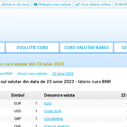
ultimei zi din luna
Preluare curs valutar
Curs valutar online
ROBOR
R
EVOLUTIE CURS
CURS
VALUTAR
BANCI
CE
ric curs valutar din 23 iunie 2023
urs BNR
Istoric curs valutar
23 Iunie 2023
sul valutar din data de 23 iunie 2023 - Istoric curs BNR
Simbol
Denumire valuta
23 
EUR
1
Euro
USD
1
Dolar SUA
GBP
1
Lira sterlina
CHF
1
Francul elvetian