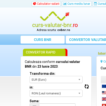
Calculator salarii
Curs mediu lunar
Cursul 
Adresa scurta:
cvbnr.ro
CURS BNR
CONVERTOR VALUTA
CONVERTOR RAPID
Isto
C
Calculeaza conform
cursului valutar
BNR
din
23 Iunie 2023
:
Cur
Transforma din:
EUR (Euro)
in:
RON (Leul romanesc)
Suma: