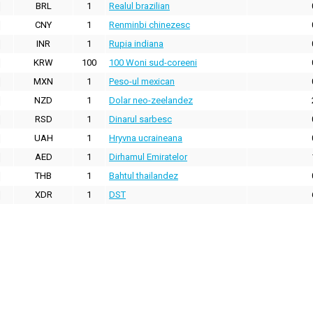
BRL
1
Realul brazilian
CNY
1
Renminbi chinezesc
INR
1
Rupia indiana
KRW
100
100 Woni sud-coreeni
MXN
1
Peso-ul mexican
NZD
1
Dolar neo-zeelandez
RSD
1
Dinarul sarbesc
UAH
1
Hryvna ucraineana
AED
1
Dirhamul Emiratelor
THB
1
Bahtul thailandez
XDR
1
DST