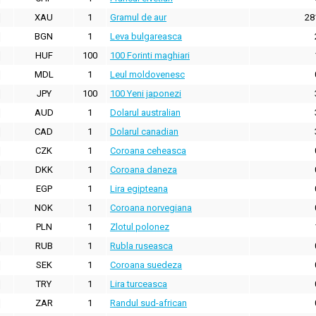
XAU
1
Gramul de aur
28
BGN
1
Leva bulgareasca
HUF
100
100 Forinti maghiari
MDL
1
Leul moldovenesc
JPY
100
100 Yeni japonezi
AUD
1
Dolarul australian
CAD
1
Dolarul canadian
CZK
1
Coroana ceheasca
DKK
1
Coroana daneza
EGP
1
Lira egipteana
NOK
1
Coroana norvegiana
PLN
1
Zlotul polonez
RUB
1
Rubla ruseasca
SEK
1
Coroana suedeza
TRY
1
Lira turceasca
ZAR
1
Randul sud-african