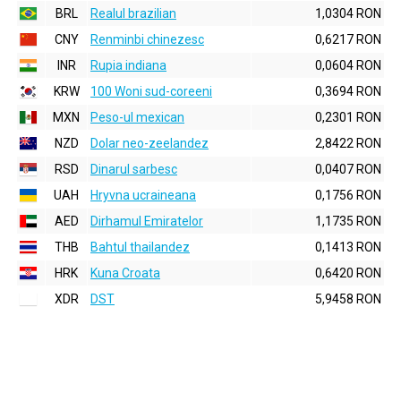
BRL
Realul brazilian
1,0304 RON
CNY
Renminbi chinezesc
0,6217 RON
INR
Rupia indiana
0,0604 RON
KRW
100 Woni sud-coreeni
0,3694 RON
MXN
Peso-ul mexican
0,2301 RON
NZD
Dolar neo-zeelandez
2,8422 RON
RSD
Dinarul sarbesc
0,0407 RON
UAH
Hryvna ucraineana
0,1756 RON
AED
Dirhamul Emiratelor
1,1735 RON
THB
Bahtul thailandez
0,1413 RON
HRK
Kuna Croata
0,6420 RON
XDR
DST
5,9458 RON