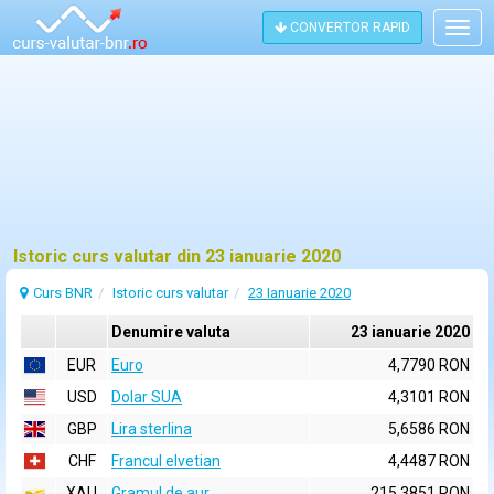
CONVERTOR RAPID
Togg
navig
Istoric curs valutar din 23 ianuarie 2020
Curs BNR
Istoric curs valutar
23 Ianuarie 2020
Denumire valuta
23 ianuarie 2020
EUR
Euro
4,7790 RON
USD
Dolar SUA
4,3101 RON
GBP
Lira sterlina
5,6586 RON
CHF
Francul elvetian
4,4487 RON
XAU
Gramul de aur
215,3851 RON