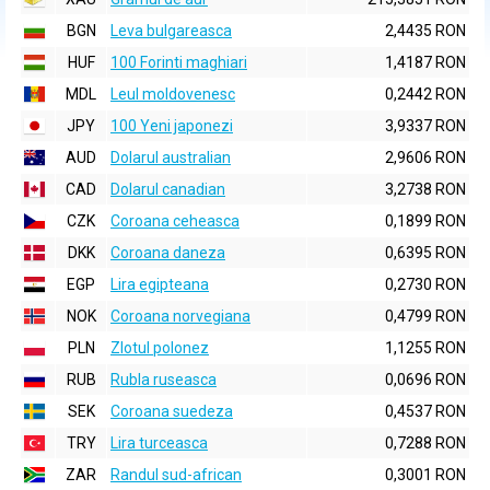
BGN
Leva bulgareasca
2,4435 RON
HUF
100 Forinti maghiari
1,4187 RON
MDL
Leul moldovenesc
0,2442 RON
JPY
100 Yeni japonezi
3,9337 RON
AUD
Dolarul australian
2,9606 RON
CAD
Dolarul canadian
3,2738 RON
CZK
Coroana ceheasca
0,1899 RON
DKK
Coroana daneza
0,6395 RON
EGP
Lira egipteana
0,2730 RON
NOK
Coroana norvegiana
0,4799 RON
PLN
Zlotul polonez
1,1255 RON
RUB
Rubla ruseasca
0,0696 RON
SEK
Coroana suedeza
0,4537 RON
TRY
Lira turceasca
0,7288 RON
ZAR
Randul sud-african
0,3001 RON