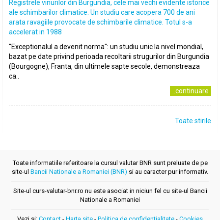
Registrele vinurilor din Burgundia, cele mai vechi evidente istorice
ale schimbarilor climatice. Un studiu care acopera 700 de ani
arata ravagiile provocate de schimbarile climatice. Totul s-a
accelerat in 1988
"Exceptionalul a devenit norma": un studiu unic la nivel mondial,
bazat pe date privind perioada recoltarii strugurilor din Burgundia
(Bourgogne), Franta, din ultimele sapte secole, demonstreaza
ca..
..continuare
Toate stirile
Toate informatiile referitoare la cursul valutar BNR sunt preluate de pe
site-ul
Bancii Nationale a Romaniei (BNR)
si au caracter pur informativ.
Site-ul curs-valutar-bnr.ro nu este asociat in niciun fel cu site-ul Bancii
Nationale a Romaniei
Vezi si:
Contact
-
Harta site
-
Politica de confidentialitate
-
Cookies