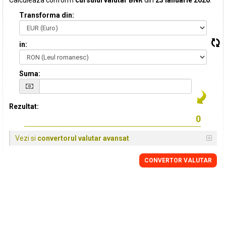
Calculeaza conform
cursului valutar BNR
din
23 Ianuarie 2020
:
Transforma din:
in:
Suma:
Rezultat:
Vezi si
convertorul valutar avansat
CONVERTOR VALUTAR