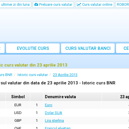
ultimei zi din luna
Preluare curs valutar
Curs valutar online
ROBOR
R
EVOLUTIE CURS
CURS
VALUTAR
BANCI
CE
ic curs valutar din 23 aprilie 2013
urs BNR
Istoric curs valutar
23 Aprilie 2013
sul valutar din data de 23 aprilie 2013 - Istoric curs BNR
Simbol
Denumire valuta
23 a
EUR
1
Euro
USD
1
Dolar SUA
GBP
1
Lira sterlina
CHF
1
Francul elvetian