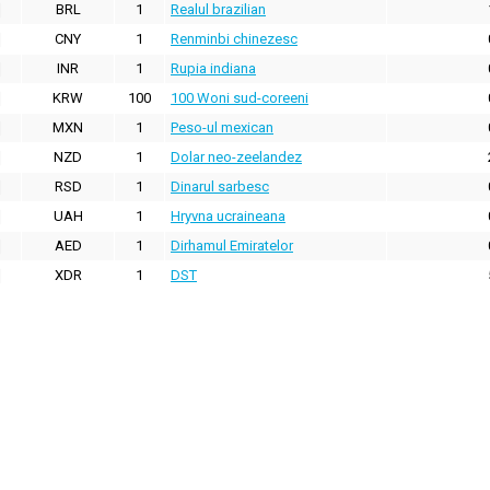
BRL
1
Realul brazilian
CNY
1
Renminbi chinezesc
INR
1
Rupia indiana
KRW
100
100 Woni sud-coreeni
MXN
1
Peso-ul mexican
NZD
1
Dolar neo-zeelandez
RSD
1
Dinarul sarbesc
UAH
1
Hryvna ucraineana
AED
1
Dirhamul Emiratelor
XDR
1
DST