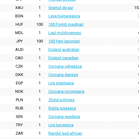
XAU
1
Gramul de aur
15
BGN
1
Leva bulgareasca
HUF
100
100 Forinti maghiari
MDL
1
Leul moldovenesc
JPY
100
100 Yeni japonezi
AUD
1
Dolarul australian
CAD
1
Dolarul canadian
CZK
1
Coroana ceheasca
DKK
1
Coroana daneza
EGP
1
Lira egipteana
NOK
1
Coroana norvegiana
PLN
1
Zlotul polonez
RUB
1
Rubla ruseasca
SEK
1
Coroana suedeza
TRY
1
Lira turceasca
ZAR
1
Randul sud-african