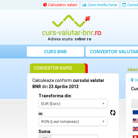
Calculator salarii
Curs mediu lunar
Cursul 
Adresa scurta:
cvbnr.ro
CURS BNR
CONVERTOR VALUTA
CONVERTOR RAPID
Istor
C
Calculeaza conform
cursului valutar
BNR
din
23 Aprilie 2013
:
Cur
Transforma din:
EUR (Euro)
in:
RON (Leul romanesc)
Suma: