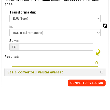
Calculeaza conform
cursului valutar BNR
din
22 Septembrie
2022
:
Transforma din:
in:
Suma:
Rezultat:
Vezi si
convertorul valutar avansat
CONVERTOR VALUTAR