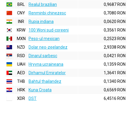
BRL
Realul brazilian
0,9687 RON
CNY
Renminbi chinezesc
0,7080 RON
INR
Rupia indiana
0,0620 RON
KRW
100 Woni sud-coreeni
0,3561 RON
MXN
Peso-ul mexican
0,2523 RON
NZD
Dolar neo-zeelandez
2,9338 RON
RSD
Dinarul sarbesc
0,0421 RON
UAH
Hryvna ucraineana
0,1359 RON
AED
Dirhamul Emiratelor
1,3641 RON
THB
Bahtul thailandez
0,1340 RON
HRK
Kuna Croata
0,6569 RON
XDR
DST
6,4516 RON