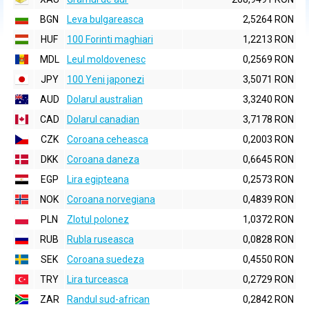
BGN
Leva bulgareasca
2,5264 RON
HUF
100 Forinti maghiari
1,2213 RON
MDL
Leul moldovenesc
0,2569 RON
JPY
100 Yeni japonezi
3,5071 RON
AUD
Dolarul australian
3,3240 RON
CAD
Dolarul canadian
3,7178 RON
CZK
Coroana ceheasca
0,2003 RON
DKK
Coroana daneza
0,6645 RON
EGP
Lira egipteana
0,2573 RON
NOK
Coroana norvegiana
0,4839 RON
PLN
Zlotul polonez
1,0372 RON
RUB
Rubla ruseasca
0,0828 RON
SEK
Coroana suedeza
0,4550 RON
TRY
Lira turceasca
0,2729 RON
ZAR
Randul sud-african
0,2842 RON