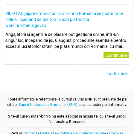
VIDEO Angajarea muncitorilor straini in Romania se poate face
online, incepand de azi: S-a lansat platforma
workinromania.gov.ro
Angajatorii si agentiile de plasare pot gestiona online, intr-un
singur loc, incepand de joi, 6 august, procedurile esentiale pentru
accesul lucratorilor straini pe piata muncii din Romania, cu mai..
..continuare
Toate stirile
Toate informatiile referitoare la cursul valutar BNR sunt preluate de pe
site-ul
Bancii Nationale a Romaniei (BNR)
si au caracter pur informativ.
Site-ul curs-valutar-bnr.ro nu este asociat in niciun fel cu site-ul Bancii
Nationale a Romaniei
Vezi si:
Contact
-
Harta site
-
Politica de confidentialitate
-
Cookies