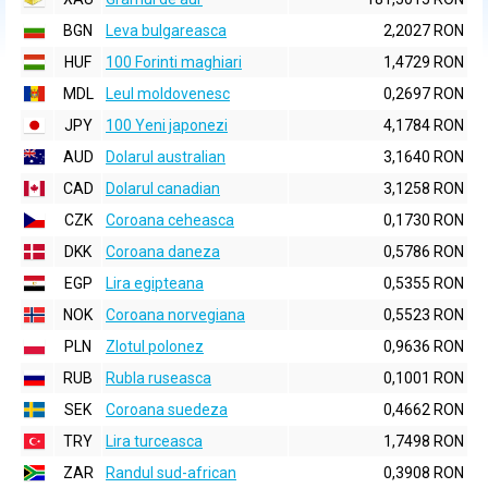
BGN
Leva bulgareasca
2,2027 RON
HUF
100 Forinti maghiari
1,4729 RON
MDL
Leul moldovenesc
0,2697 RON
JPY
100 Yeni japonezi
4,1784 RON
AUD
Dolarul australian
3,1640 RON
CAD
Dolarul canadian
3,1258 RON
CZK
Coroana ceheasca
0,1730 RON
DKK
Coroana daneza
0,5786 RON
EGP
Lira egipteana
0,5355 RON
NOK
Coroana norvegiana
0,5523 RON
PLN
Zlotul polonez
0,9636 RON
RUB
Rubla ruseasca
0,1001 RON
SEK
Coroana suedeza
0,4662 RON
TRY
Lira turceasca
1,7498 RON
ZAR
Randul sud-african
0,3908 RON