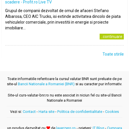
scadere - Profit.ro Live TV
Grupul de companii dezvoltat de omul de afaceri Stefano
Albarosa, CEO AIC Trucks, isi extinde activitatea dincolo de piata
vehiculelor comerciale, prin investitii in energie si proiecte
imobiliare...
..continuare
Toate stirile
Toate informatiile referitoare la cursul valutar BNR sunt preluate de pe
site-ul
Bancii Nationale a Romaniei (BNR)
si au caracter pur informativ.
Site-ul curs-valutar-bnr.ro nu este asociat in niciun fel cu site-ul Bancii
Nationale a Romaniei
Vezi si:
Contact
-
Harta site
-
Politica de confidentialitate
-
Cookies
un produs dezvoltat cu
de
layerzero.ro
- prieteni:
IT Blog
-
Cumpara