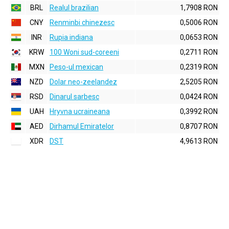
BRL
Realul brazilian
1,7908 RON
CNY
Renminbi chinezesc
0,5006 RON
INR
Rupia indiana
0,0653 RON
KRW
100 Woni sud-coreeni
0,2711 RON
MXN
Peso-ul mexican
0,2319 RON
NZD
Dolar neo-zeelandez
2,5205 RON
RSD
Dinarul sarbesc
0,0424 RON
UAH
Hryvna ucraineana
0,3992 RON
AED
Dirhamul Emiratelor
0,8707 RON
XDR
DST
4,9613 RON