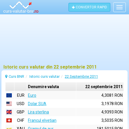
CONVERTOR RAPID
Togg
navig
Istoric curs valutar din 22 septembrie 2011
Curs BNR
Istoric curs valutar
22 Septembrie 2011
Denumire valuta
22 septembrie 2011
EUR
Euro
4,3081 RON
USD
Dolar SUA
3,1978 RON
GBP
Lira sterlina
4,9393 RON
CHF
Francul elvetian
3,5035 RON
XAU
Gramul de aur
181,5015 RON