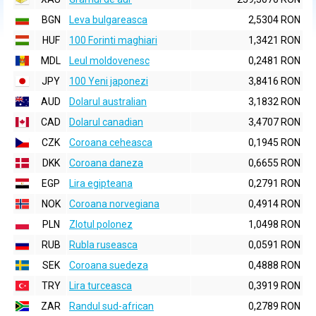
BGN
Leva bulgareasca
2,5304 RON
HUF
100 Forinti maghiari
1,3421 RON
MDL
Leul moldovenesc
0,2481 RON
JPY
100 Yeni japonezi
3,8416 RON
AUD
Dolarul australian
3,1832 RON
CAD
Dolarul canadian
3,4707 RON
CZK
Coroana ceheasca
0,1945 RON
DKK
Coroana daneza
0,6655 RON
EGP
Lira egipteana
0,2791 RON
NOK
Coroana norvegiana
0,4914 RON
PLN
Zlotul polonez
1,0498 RON
RUB
Rubla ruseasca
0,0591 RON
SEK
Coroana suedeza
0,4888 RON
TRY
Lira turceasca
0,3919 RON
ZAR
Randul sud-african
0,2789 RON