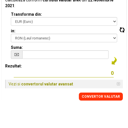
Calculeaza conform
cursului valutar BNR
din
22 Noiembrie
2021
:
Transforma din:
in:
Suma:
Rezultat:
Vezi si
convertorul valutar avansat
CONVERTOR VALUTAR