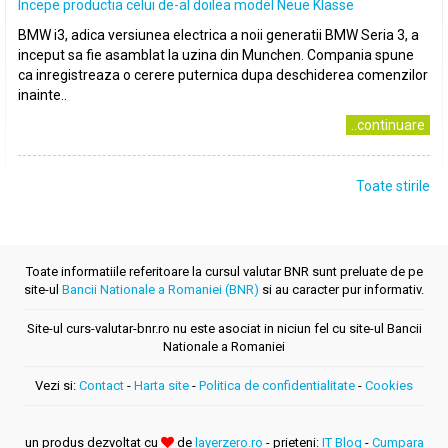
Incepe productia celui de-al doilea model Neue Klasse
BMW i3, adica versiunea electrica a noii generatii BMW Seria 3, a
inceput sa fie asamblat la uzina din Munchen. Compania spune
ca inregistreaza o cerere puternica dupa deschiderea comenzilor
inainte..
..continuare
Toate stirile
Toate informatiile referitoare la cursul valutar BNR sunt preluate de pe
site-ul
Bancii Nationale a Romaniei (BNR)
si au caracter pur informativ.
Site-ul curs-valutar-bnr.ro nu este asociat in niciun fel cu site-ul Bancii
Nationale a Romaniei
Vezi si:
Contact
-
Harta site
-
Politica de confidentialitate
-
Cookies
un produs dezvoltat cu
de
layerzero.ro
- prieteni:
IT Blog
-
Cumpara