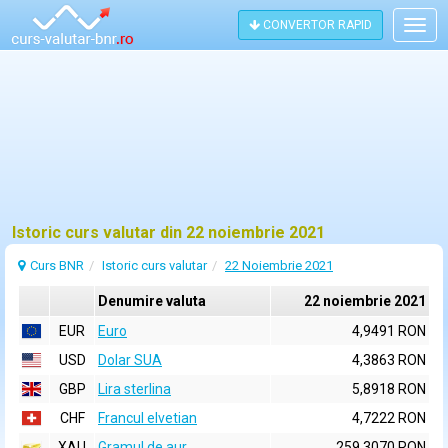
CONVERTOR RAPID
Togg
navig
Istoric curs valutar din 22 noiembrie 2021
Curs BNR
Istoric curs valutar
22 Noiembrie 2021
Denumire valuta
22 noiembrie 2021
EUR
Euro
4,9491 RON
USD
Dolar SUA
4,3863 RON
GBP
Lira sterlina
5,8918 RON
CHF
Francul elvetian
4,7222 RON
XAU
Gramul de aur
259,3070 RON