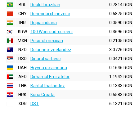
BRL
Realul brazilian
0,7814 RON
CNY
Renminbi chinezesc
0,6875 RON
INR
Rupia indiana
0,0590 RON
KRW
100 Woni sud-coreeni
0,3696 RON
MXN
Peso-ul mexican
0,2105 RON
NZD
Dolar neo-zeelandez
3,0726 RON
RSD
Dinarul sarbesc
0,0421 RON
UAH
Hryvna ucraineana
0,1646 RON
AED
Dirhamul Emiratelor
1,1942 RON
THB
Bahtul thailandez
0,1333 RON
HRK
Kuna Croata
0,6583 RON
XDR
DST
6,1321 RON