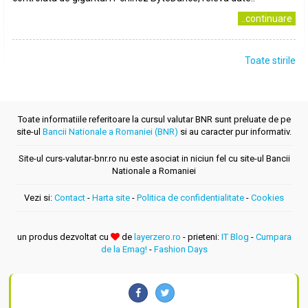
..continuare
Toate stirile
Toate informatiile referitoare la cursul valutar BNR sunt preluate de pe
site-ul
Bancii Nationale a Romaniei (BNR)
si au caracter pur informativ.
Site-ul curs-valutar-bnr.ro nu este asociat in niciun fel cu site-ul Bancii
Nationale a Romaniei
Vezi si:
Contact
-
Harta site
-
Politica de confidentialitate
-
Cookies
un produs dezvoltat cu
de
layerzero.ro
- prieteni:
IT Blog
-
Cumpara
de la Emag!
-
Fashion Days