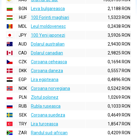
BGN
Leva bulgareasca
2,1188 RON
HUF
100 Forinti maghiari
1,5323 RON
MDL
Leul moldovenesc
0,2438 RON
JPY
100 Yeni japonezi
3,5926 RON
AUD
Dolarul australian
2,9430 RON
CAD
Dolarul canadian
2,9825 RON
CZK
Coroana ceheasca
0,1694 RON
DKK
Coroana daneza
0,5557 RON
EGP
Lira egipteana
0,4896 RON
NOK
Coroana norvegiana
0,5242 RON
PLN
Zlotul polonez
1,0269 RON
RUB
Rubla ruseasca
0,1033 RON
SEK
Coroana suedeza
0,4649 RON
TRY
Lira turceasca
1,8547 RON
ZAR
Randul sud-african
0,4209 RON