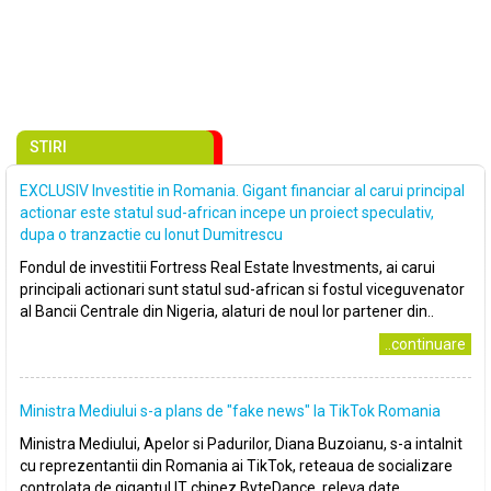
STIRI
EXCLUSIV Investitie in Romania. Gigant financiar al carui principal
actionar este statul sud-african incepe un proiect speculativ,
dupa o tranzactie cu Ionut Dumitrescu
Fondul de investitii Fortress Real Estate Investments, ai carui
principali actionari sunt statul sud-african si fostul viceguvenator
al Bancii Centrale din Nigeria, alaturi de noul lor partener din..
..continuare
Ministra Mediului s-a plans de ″fake news″ la TikTok Romania
Ministra Mediului, Apelor si Padurilor, Diana Buzoianu, s-a intalnit
cu reprezentantii din Romania ai TikTok, reteaua de socializare
controlata de gigantul IT chinez ByteDance, releva date..