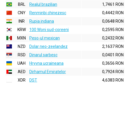
BRL
Realul brazilian
1,7461 RON
CNY
Renminbi chinezesc
0,4442 RON
INR
Rupia indiana
0,0648 RON
KRW
100 Woni sud-coreeni
0,2595 RON
MXN
Peso-ul mexican
0,2432 RON
NZD
Dolar neo-zeelandez
2,1637 RON
RSD
Dinarul sarbesc
0,0401 RON
UAH
Hryvna ucraineana
0,3656 RON
AED
Dirhamul Emiratelor
0,7924 RON
XDR
DST
4,6383 RON