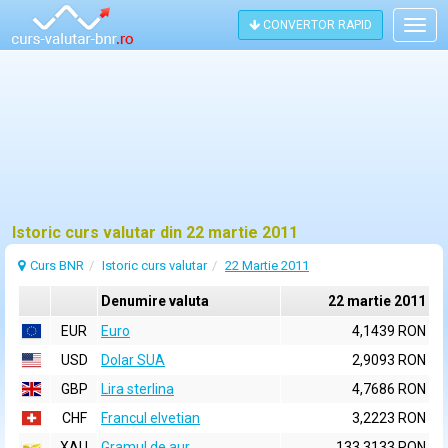
CONVERTOR RAPID
Togg
navig
Istoric curs valutar din 22 martie 2011
Curs BNR
Istoric curs valutar
22 Martie 2011
Denumire valuta
22 martie 2011
EUR
Euro
4,1439 RON
USD
Dolar SUA
2,9093 RON
GBP
Lira sterlina
4,7686 RON
CHF
Francul elvetian
3,2223 RON
XAU
Gramul de aur
133,3133 RON