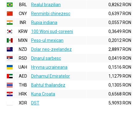
BRL
Realul brazilian
0,8262 RON
CNY
Renminbi chinezesc
0,6397 RON
INR
Rupia indiana
0,0557 RON
KRW
100 Woni sud-coreeni
0,3649 RON
MXN
Peso-ul mexican
0,2012 RON
NZD
Dolar neo-zeelandez
2,8897 RON
RSD
Dinarul sarbesc
0,0419 RON
UAH
Hryvna ucraineana
0,1516 RON
AED
Dirhamul Emiratelor
1,1279 RON
THB
Bahtul thailandez
0,1305 RON
HRK
Kuna Croata
0,6568 RON
XDR
DST
5,9093 RON