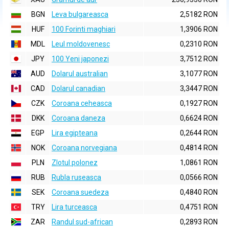
BGN
Leva bulgareasca
2,5182 RON
HUF
100 Forinti maghiari
1,3906 RON
MDL
Leul moldovenesc
0,2310 RON
JPY
100 Yeni japonezi
3,7512 RON
AUD
Dolarul australian
3,1077 RON
CAD
Dolarul canadian
3,3447 RON
CZK
Coroana ceheasca
0,1927 RON
DKK
Coroana daneza
0,6624 RON
EGP
Lira egipteana
0,2644 RON
NOK
Coroana norvegiana
0,4814 RON
PLN
Zlotul polonez
1,0861 RON
RUB
Rubla ruseasca
0,0566 RON
SEK
Coroana suedeza
0,4840 RON
TRY
Lira turceasca
0,4751 RON
ZAR
Randul sud-african
0,2893 RON