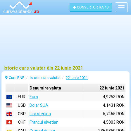
CONVERTOR RAPID
Togg
navig
Istoric curs valutar din 22 iunie 2021
Curs BNR
Istoric curs valutar
22 Iunie 2021
Denumire valuta
22 iunie 2021
EUR
Euro
4,9253 RON
USD
Dolar SUA
4,1431 RON
GBP
Lira sterlina
5,7465 RON
CHF
Francul elvetian
4,5003 RON
XAU
Gramul de aur
236,9350 RON