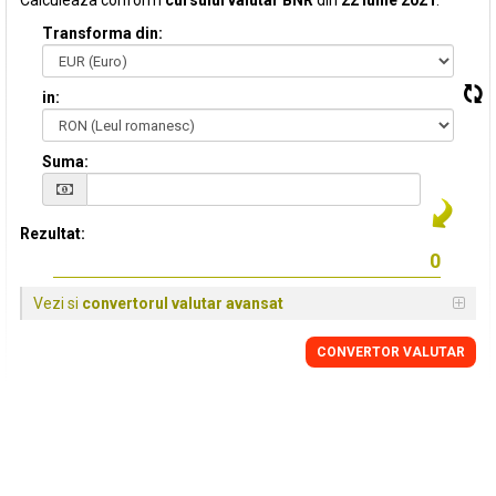
Calculeaza conform
cursului valutar BNR
din
22 Iunie 2021
:
Transforma din:
in:
Suma:
Rezultat:
Vezi si
convertorul valutar avansat
CONVERTOR VALUTAR