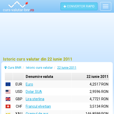
CONVERTOR RAPID
Togg
navig
Istoric curs valutar din 22 iunie 2011
Curs BNR
Istoric curs valutar
22 Iunie 2011
Denumire valuta
22 iunie 2011
EUR
Euro
4,2517 RON
USD
Dolar SUA
2,9596 RON
GBP
Lira sterlina
4,7721 RON
CHF
Francul elvetian
3,5134 RON
XAU
Gramul de aur
146,8599 RON