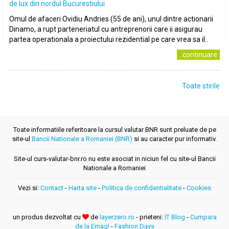
de lux din nordul Bucurestiului
Omul de afaceri Ovidiu Andries (55 de ani), unul dintre actionarii
Dinamo, a rupt parteneriatul cu antreprenorii care ii asigurau
partea operationala a proiectului rezidential pe care vrea sa il..
..continuare
Toate stirile
Toate informatiile referitoare la cursul valutar BNR sunt preluate de pe
site-ul
Bancii Nationale a Romaniei (BNR)
si au caracter pur informativ.
Site-ul curs-valutar-bnr.ro nu este asociat in niciun fel cu site-ul Bancii
Nationale a Romaniei
Vezi si:
Contact
-
Harta site
-
Politica de confidentialitate
-
Cookies
un produs dezvoltat cu
de
layerzero.ro
- prieteni:
IT Blog
-
Cumpara
de la Emag!
-
Fashion Days