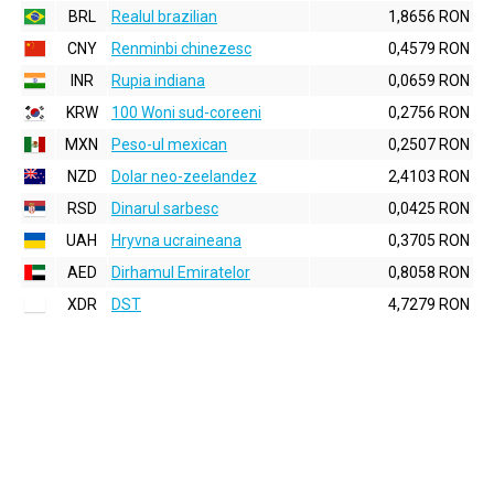
BRL
Realul brazilian
1,8656 RON
CNY
Renminbi chinezesc
0,4579 RON
INR
Rupia indiana
0,0659 RON
KRW
100 Woni sud-coreeni
0,2756 RON
MXN
Peso-ul mexican
0,2507 RON
NZD
Dolar neo-zeelandez
2,4103 RON
RSD
Dinarul sarbesc
0,0425 RON
UAH
Hryvna ucraineana
0,3705 RON
AED
Dirhamul Emiratelor
0,8058 RON
XDR
DST
4,7279 RON