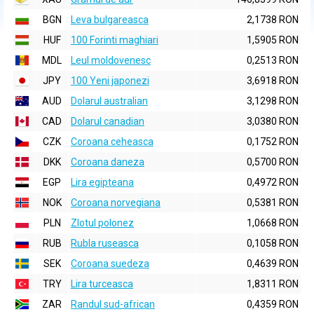
BGN
Leva bulgareasca
2,1738 RON
HUF
100 Forinti maghiari
1,5905 RON
MDL
Leul moldovenesc
0,2513 RON
JPY
100 Yeni japonezi
3,6918 RON
AUD
Dolarul australian
3,1298 RON
CAD
Dolarul canadian
3,0380 RON
CZK
Coroana ceheasca
0,1752 RON
DKK
Coroana daneza
0,5700 RON
EGP
Lira egipteana
0,4972 RON
NOK
Coroana norvegiana
0,5381 RON
PLN
Zlotul polonez
1,0668 RON
RUB
Rubla ruseasca
0,1058 RON
SEK
Coroana suedeza
0,4639 RON
TRY
Lira turceasca
1,8311 RON
ZAR
Randul sud-african
0,4359 RON