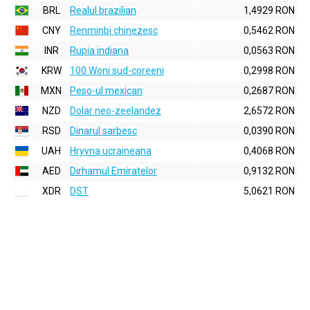
BRL
Realul brazilian
1,4929 RON
CNY
Renminbi chinezesc
0,5462 RON
INR
Rupia indiana
0,0563 RON
KRW
100 Woni sud-coreeni
0,2998 RON
MXN
Peso-ul mexican
0,2687 RON
NZD
Dolar neo-zeelandez
2,6572 RON
RSD
Dinarul sarbesc
0,0390 RON
UAH
Hryvna ucraineana
0,4068 RON
AED
Dirhamul Emiratelor
0,9132 RON
XDR
DST
5,0621 RON