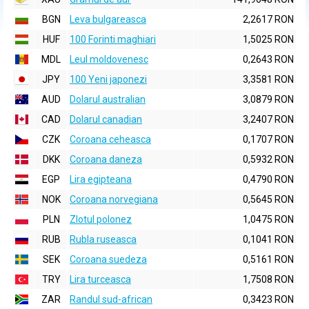
BGN
Leva bulgareasca
2,2617 RON
HUF
100 Forinti maghiari
1,5025 RON
MDL
Leul moldovenesc
0,2643 RON
JPY
100 Yeni japonezi
3,3581 RON
AUD
Dolarul australian
3,0879 RON
CAD
Dolarul canadian
3,2407 RON
CZK
Coroana ceheasca
0,1707 RON
DKK
Coroana daneza
0,5932 RON
EGP
Lira egipteana
0,4790 RON
NOK
Coroana norvegiana
0,5645 RON
PLN
Zlotul polonez
1,0475 RON
RUB
Rubla ruseasca
0,1041 RON
SEK
Coroana suedeza
0,5161 RON
TRY
Lira turceasca
1,7508 RON
ZAR
Randul sud-african
0,3423 RON