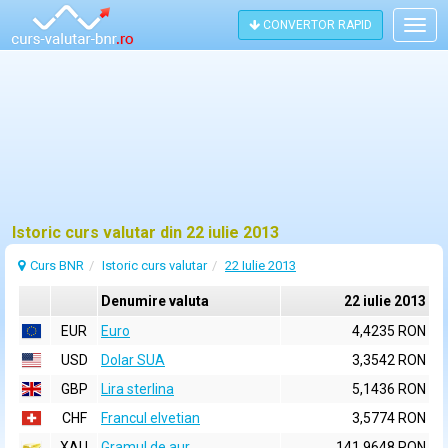
CONVERTOR RAPID
Togg
navig
Istoric curs valutar din 22 iulie 2013
Curs BNR
Istoric curs valutar
22 Iulie 2013
Denumire valuta
22 iulie 2013
EUR
Euro
4,4235 RON
USD
Dolar SUA
3,3542 RON
GBP
Lira sterlina
5,1436 RON
CHF
Francul elvetian
3,5774 RON
XAU
Gramul de aur
141,9648 RON