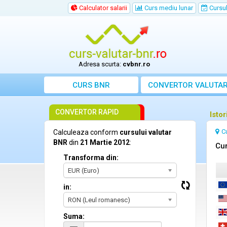
Calculator salarii
Curs mediu lunar
Cursul 
Adresa scurta:
cvbnr.ro
CURS BNR
CONVERTOR VALUTA
CONVERTOR RAPID
Isto
C
Calculeaza conform
cursului valutar
BNR
din
21 Martie 2012
:
Cur
Transforma din:
EUR (Euro)
in:
RON (Leul romanesc)
Suma: