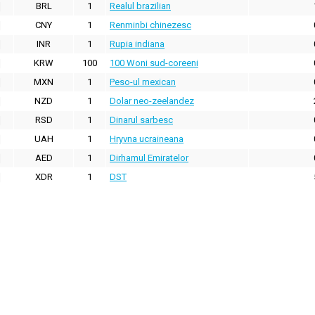
BRL
1
Realul brazilian
CNY
1
Renminbi chinezesc
INR
1
Rupia indiana
KRW
100
100 Woni sud-coreeni
MXN
1
Peso-ul mexican
NZD
1
Dolar neo-zeelandez
RSD
1
Dinarul sarbesc
UAH
1
Hryvna ucraineana
AED
1
Dirhamul Emiratelor
XDR
1
DST