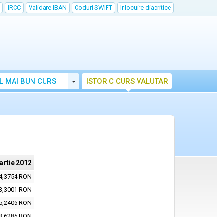
IRCC
Validare IBAN
Coduri SWIFT
Inlocuire diacritice
Toggle Dropdown
L MAI BUN CURS
ISTORIC CURS VALUTAR
artie 2012
4,3754 RON
3,3001 RON
5,2406 RON
3,6286 RON