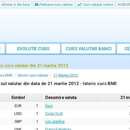
ultimei zi din luna
Preluare curs valutar
Curs valutar online
ROBOR
R
EVOLUTIE CURS
CURS
VALUTAR
BANCI
CE
ric curs valutar din 21 martie 2012
urs BNR
Istoric curs valutar
21 Martie 2012
sul valutar din data de 21 martie 2012 - Istoric curs BNR
Simbol
Denumire valuta
21 m
EUR
1
Euro
USD
1
Dolar SUA
GBP
1
Lira sterlina
CHF
1
Francul elvetian