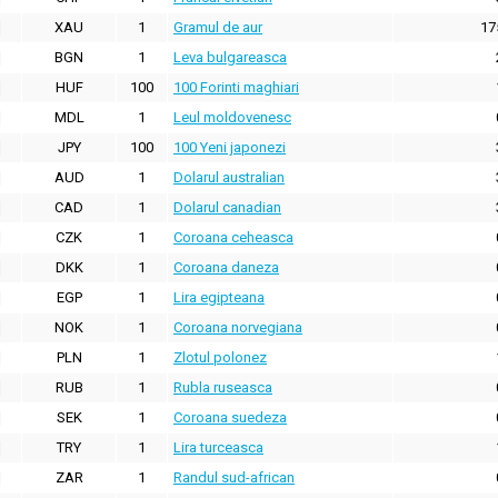
XAU
1
Gramul de aur
17
BGN
1
Leva bulgareasca
HUF
100
100 Forinti maghiari
MDL
1
Leul moldovenesc
JPY
100
100 Yeni japonezi
AUD
1
Dolarul australian
CAD
1
Dolarul canadian
CZK
1
Coroana ceheasca
DKK
1
Coroana daneza
EGP
1
Lira egipteana
NOK
1
Coroana norvegiana
PLN
1
Zlotul polonez
RUB
1
Rubla ruseasca
SEK
1
Coroana suedeza
TRY
1
Lira turceasca
ZAR
1
Randul sud-african