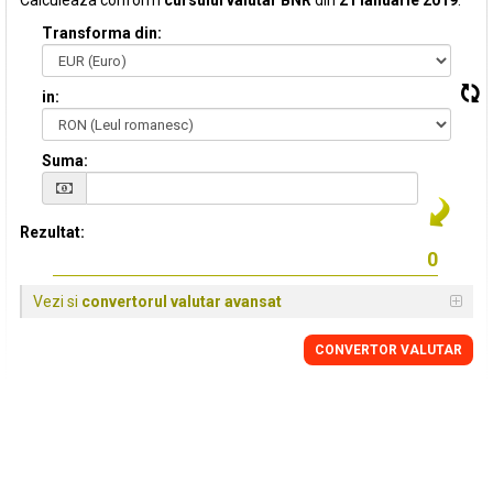
Calculeaza conform
cursului valutar BNR
din
21 Ianuarie 2019
:
Transforma din:
in:
Suma:
Rezultat:
Vezi si
convertorul valutar avansat
CONVERTOR VALUTAR