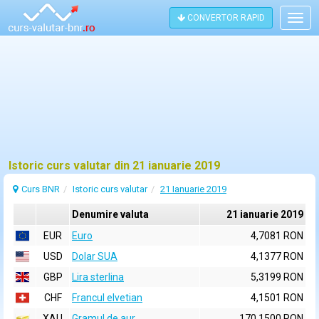
CONVERTOR RAPID
Togg
navig
Istoric curs valutar din 21 ianuarie 2019
Curs BNR
Istoric curs valutar
21 Ianuarie 2019
Denumire valuta
21 ianuarie 2019
EUR
Euro
4,7081 RON
USD
Dolar SUA
4,1377 RON
GBP
Lira sterlina
5,3199 RON
CHF
Francul elvetian
4,1501 RON
XAU
Gramul de aur
170,1500 RON