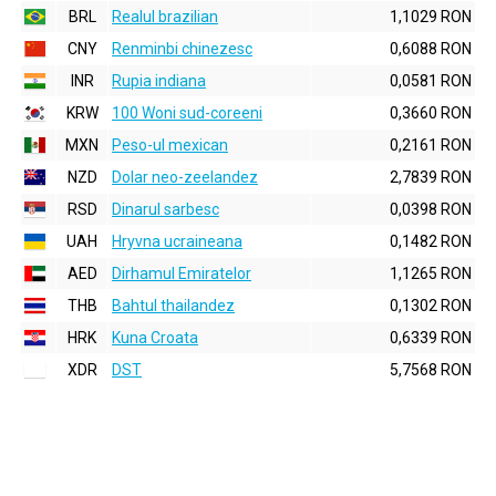
BRL
Realul brazilian
1,1029 RON
CNY
Renminbi chinezesc
0,6088 RON
INR
Rupia indiana
0,0581 RON
KRW
100 Woni sud-coreeni
0,3660 RON
MXN
Peso-ul mexican
0,2161 RON
NZD
Dolar neo-zeelandez
2,7839 RON
RSD
Dinarul sarbesc
0,0398 RON
UAH
Hryvna ucraineana
0,1482 RON
AED
Dirhamul Emiratelor
1,1265 RON
THB
Bahtul thailandez
0,1302 RON
HRK
Kuna Croata
0,6339 RON
XDR
DST
5,7568 RON