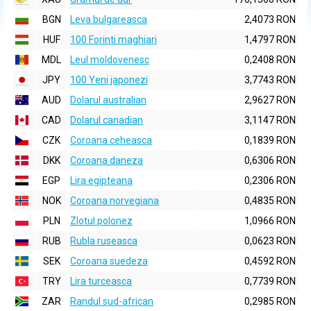
BGN
Leva bulgareasca
2,4073 RON
HUF
100 Forinti maghiari
1,4797 RON
MDL
Leul moldovenesc
0,2408 RON
JPY
100 Yeni japonezi
3,7743 RON
AUD
Dolarul australian
2,9627 RON
CAD
Dolarul canadian
3,1147 RON
CZK
Coroana ceheasca
0,1839 RON
DKK
Coroana daneza
0,6306 RON
EGP
Lira egipteana
0,2306 RON
NOK
Coroana norvegiana
0,4835 RON
PLN
Zlotul polonez
1,0966 RON
RUB
Rubla ruseasca
0,0623 RON
SEK
Coroana suedeza
0,4592 RON
TRY
Lira turceasca
0,7739 RON
ZAR
Randul sud-african
0,2985 RON