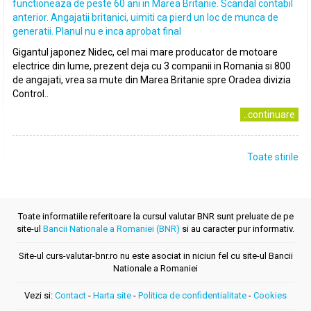
functioneaza de peste 60 ani in Marea Britanie. Scandal contabil
anterior. Angajatii britanici, uimiti ca pierd un loc de munca de
generatii. Planul nu e inca aprobat final
Gigantul japonez Nidec, cel mai mare producator de motoare
electrice din lume, prezent deja cu 3 companii in Romania si 800
de angajati, vrea sa mute din Marea Britanie spre Oradea divizia
Control..
..continuare
Toate stirile
Toate informatiile referitoare la cursul valutar BNR sunt preluate de pe
site-ul
Bancii Nationale a Romaniei (BNR)
si au caracter pur informativ.
Site-ul curs-valutar-bnr.ro nu este asociat in niciun fel cu site-ul Bancii
Nationale a Romaniei
Vezi si:
Contact
-
Harta site
-
Politica de confidentialitate
-
Cookies