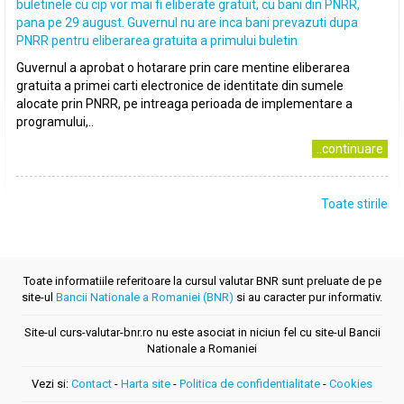
buletinele cu cip vor mai fi eliberate gratuit, cu bani din PNRR,
pana pe 29 august. Guvernul nu are inca bani prevazuti dupa
PNRR pentru eliberarea gratuita a primului buletin
Guvernul a aprobat o hotarare prin care mentine eliberarea
gratuita a primei carti electronice de identitate din sumele
alocate prin PNRR, pe intreaga perioada de implementare a
programului,..
..continuare
Toate stirile
Toate informatiile referitoare la cursul valutar BNR sunt preluate de pe
site-ul
Bancii Nationale a Romaniei (BNR)
si au caracter pur informativ.
Site-ul curs-valutar-bnr.ro nu este asociat in niciun fel cu site-ul Bancii
Nationale a Romaniei
Vezi si:
Contact
-
Harta site
-
Politica de confidentialitate
-
Cookies