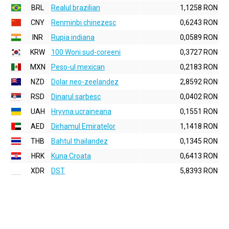
BRL
Realul brazilian
1,1258 RON
CNY
Renminbi chinezesc
0,6243 RON
INR
Rupia indiana
0,0589 RON
KRW
100 Woni sud-coreeni
0,3727 RON
MXN
Peso-ul mexican
0,2183 RON
NZD
Dolar neo-zeelandez
2,8592 RON
RSD
Dinarul sarbesc
0,0402 RON
UAH
Hryvna ucraineana
0,1551 RON
AED
Dirhamul Emiratelor
1,1418 RON
THB
Bahtul thailandez
0,1345 RON
HRK
Kuna Croata
0,6413 RON
XDR
DST
5,8393 RON