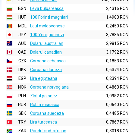
BGN
Leva bulgareasca
2,4316 RON
HUF
100 Forinti maghiari
1,4983 RON
MDL
Leul moldovenesc
0,2450 RON
JPY
100 Yeni japonezi
3,7885 RON
AUD
Dolarul australian
2,9815 RON
CAD
Dolarul canadian
3,1792 RON
CZK
Coroana ceheasca
0,1853 RON
DKK
Coroana daneza
0,6374 RON
EGP
Lira egipteana
0,2394 RON
NOK
Coroana norvegiana
0,4863 RON
PLN
Zlotul polonez
1,0982 RON
RUB
Rubla ruseasca
0,0640 RON
SEK
Coroana suedeza
0,4485 RON
TRY
Lira turceasca
0,7867 RON
ZAR
Randul sud-african
0,3018 RON