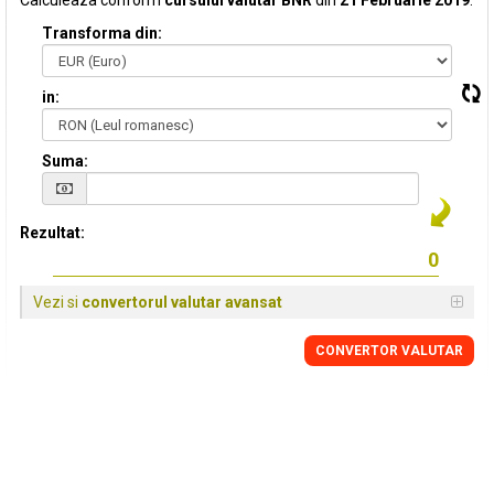
Calculeaza conform
cursului valutar BNR
din
21 Februarie 2019
:
Transforma din:
in:
Suma:
Rezultat:
Vezi si
convertorul valutar avansat
CONVERTOR VALUTAR