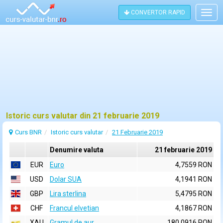
CONVERTOR RAPID
Togg
navig
Istoric curs valutar din 21 februarie 2019
Curs BNR
Istoric curs valutar
21 Februarie 2019
Denumire valuta
21 februarie 2019
EUR
Euro
4,7559 RON
USD
Dolar SUA
4,1941 RON
GBP
Lira sterlina
5,4795 RON
CHF
Francul elvetian
4,1867 RON
XAU
Gramul de aur
180,0916 RON