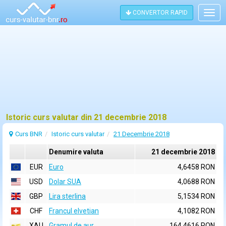
CONVERTOR RAPID
Togg
navig
Istoric curs valutar din 21 decembrie 2018
Curs BNR
Istoric curs valutar
21 Decembrie 2018
Denumire valuta
21 decembrie 2018
EUR
Euro
4,6458 RON
USD
Dolar SUA
4,0688 RON
GBP
Lira sterlina
5,1534 RON
CHF
Francul elvetian
4,1082 RON
XAU
Gramul de aur
164,4616 RON