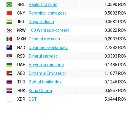
BRL
Realul brazilian
1,0590 RON
CNY
Renminbi chinezesc
0,5892 RON
INR
Rupia indiana
0,0581 RON
KRW
100 Woni sud-coreeni
0,3622 RON
MXN
Peso-ul mexican
0,2037 RON
NZD
Dolar neo-zeelandez
2,7382 RON
RSD
Dinarul sarbesc
0,0393 RON
UAH
Hryvna ucraineana
0,1485 RON
AED
Dirhamul Emiratelor
1,1077 RON
THB
Bahtul thailandez
0,1246 RON
HRK
Kuna Croata
0,6267 RON
XDR
DST
5,6444 RON