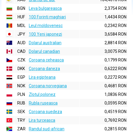
BGN
Leva bulgareasca
2,3754 RON
HUF
100 Forinti maghiari
1,4434 RON
MDL
Leul moldovenesc
0,2342 RON
JPY
100 Yeni japonezi
3,6584 RON
AUD
Dolarul australian
2,8814 RON
CAD
Dolarul canadian
3,0075 RON
CZK
Coroana ceheasca
0,1799 RON
DKK
Coroana daneza
0,6222 RON
EGP
Lira egipteana
0,2272 RON
NOK
Coroana norvegiana
0,4681 RON
PLN
Zlotul polonez
1,0836 RON
RUB
Rubla ruseasca
0,0595 RON
SEK
Coroana suedeza
0,4519 RON
TRY
Lira turceasca
0,7692 RON
ZAR
Randul sud-african
0,2815 RON