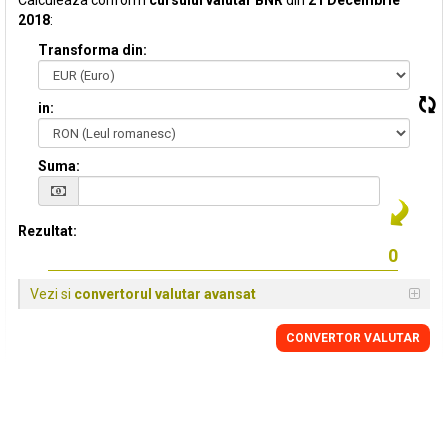
Calculeaza conform
cursului valutar BNR
din
21 Decembrie
2018
:
Transforma din:
in:
Suma:
Rezultat:
Vezi si
convertorul valutar avansat
CONVERTOR VALUTAR