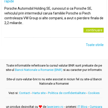
rapide
Porsche Automobil Holding SE, cunoscut si ca Porsche SE,
vehiculul prin intermediul caruia familiile Porsche si Piech
controleaza VW Group si alte companii, a avut o pierdere finala de
2,2 miliarde..
..continuare
Toate stirile
Toate informatiile referitoare la cursul valutar BNR sunt preluate de pe
site-ul
Bancii Nationale a Romaniei (BNR)
si au caracter pur informativ.
Site-ul curs-valutar-bnr.ro nu este asociat in niciun fel cu site-ul Bancii
Nationale a Romaniei
Vezi si:
Contact
-
Harta site
-
Politica de confidentialitate
-
Cookies
un produs dezvoltat cu
de
layerzero.ro
- prieteni:
IT Blog
-
Cumpara