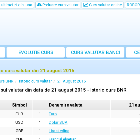
ultimei zi din luna
Preluare curs valutar
Curs valutar online
ROBOR
R
EVOLUTIE CURS
CURS
VALUTAR
BANCI
CE
ric curs valutar din 21 august 2015
urs BNR
Istoric curs valutar
21 August 2015
sul valutar din data de 21 august 2015 - Istoric curs BNR
Simbol
Denumire valuta
21 a
EUR
1
Euro
USD
1
Dolar SUA
GBP
1
Lira sterlina
CHF
1
Francul elvetian