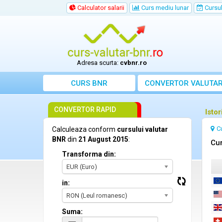
Calculator salarii
Curs mediu lunar
Cursul 
Adresa scurta:
cvbnr.ro
CURS BNR
CONVERTOR VALUTA
CONVERTOR RAPID
Isto
C
Calculeaza conform
cursului valutar
BNR
din
21 August 2015
:
Cur
Transforma din:
EUR (Euro)
in:
RON (Leul romanesc)
Suma: