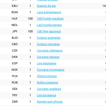
XAU
1
Gramul de aur
14
BGN
1
Leva bulgareasca
HUF
100
100 Forinti maghiari
MDL
1
Leul moldovenesc
JPY
100
100 Yeni japonezi
AUD
1
Dolarul australian
CAD
1
Dolarul canadian
CZK
1
Coroana ceheasca
DKK
1
Coroana daneza
EGP
1
Lira egipteana
NOK
1
Coroana norvegiana
PLN
1
Zlotul polonez
RUB
1
Rubla ruseasca
SEK
1
Coroana suedeza
TRY
1
Lira turceasca
ZAR
1
Randul sud-african