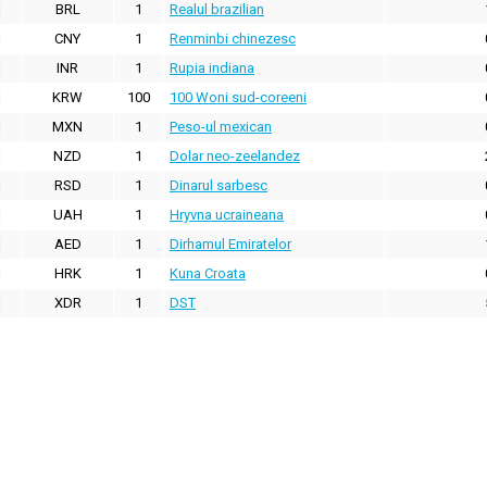
BRL
1
Realul brazilian
CNY
1
Renminbi chinezesc
INR
1
Rupia indiana
KRW
100
100 Woni sud-coreeni
MXN
1
Peso-ul mexican
NZD
1
Dolar neo-zeelandez
RSD
1
Dinarul sarbesc
UAH
1
Hryvna ucraineana
AED
1
Dirhamul Emiratelor
HRK
1
Kuna Croata
XDR
1
DST