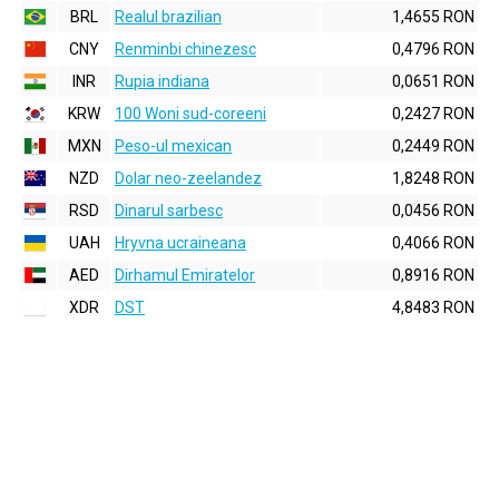
BRL
Realul brazilian
1,4655 RON
CNY
Renminbi chinezesc
0,4796 RON
INR
Rupia indiana
0,0651 RON
KRW
100 Woni sud-coreeni
0,2427 RON
MXN
Peso-ul mexican
0,2449 RON
NZD
Dolar neo-zeelandez
1,8248 RON
RSD
Dinarul sarbesc
0,0456 RON
UAH
Hryvna ucraineana
0,4066 RON
AED
Dirhamul Emiratelor
0,8916 RON
XDR
DST
4,8483 RON