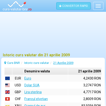
CONVERTOR RAPID
Togg
navig
Istoric curs valutar din 21 aprilie 2009
Curs BNR
Istoric curs valutar
21 Aprilie 2009
Denumire valuta
21 aprilie 2009
EUR
Euro
4,2430 RON
USD
Dolar SUA
3,2747 RON
GBP
Lira sterlina
4,7717 RON
CHF
Francul elvetian
2,8009 RON
XAU
Gramul de aur
93,5056 RON