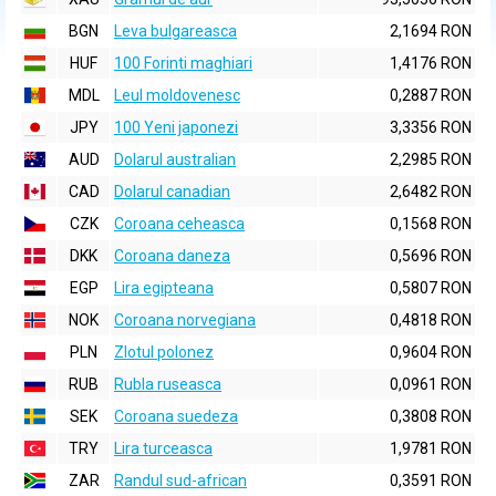
BGN
Leva bulgareasca
2,1694 RON
HUF
100 Forinti maghiari
1,4176 RON
MDL
Leul moldovenesc
0,2887 RON
JPY
100 Yeni japonezi
3,3356 RON
AUD
Dolarul australian
2,2985 RON
CAD
Dolarul canadian
2,6482 RON
CZK
Coroana ceheasca
0,1568 RON
DKK
Coroana daneza
0,5696 RON
EGP
Lira egipteana
0,5807 RON
NOK
Coroana norvegiana
0,4818 RON
PLN
Zlotul polonez
0,9604 RON
RUB
Rubla ruseasca
0,0961 RON
SEK
Coroana suedeza
0,3808 RON
TRY
Lira turceasca
1,9781 RON
ZAR
Randul sud-african
0,3591 RON