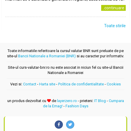
..continuare
Toate stirile
Toate informatiile referitoare la cursul valutar BNR sunt preluate de pe
site-ul
Bancii Nationale a Romaniei (BNR)
si au caracter pur informativ.
Site-ul curs-valutar-bnr.ro nu este asociat in niciun fel cu site-ul Bancii
Nationale a Romaniei
Vezi si:
Contact
-
Harta site
-
Politica de confidentialitate
-
Cookies
un produs dezvoltat cu
de
layerzero.ro
- prieteni:
IT Blog
-
Cumpara
de la Emag!
-
Fashion Days