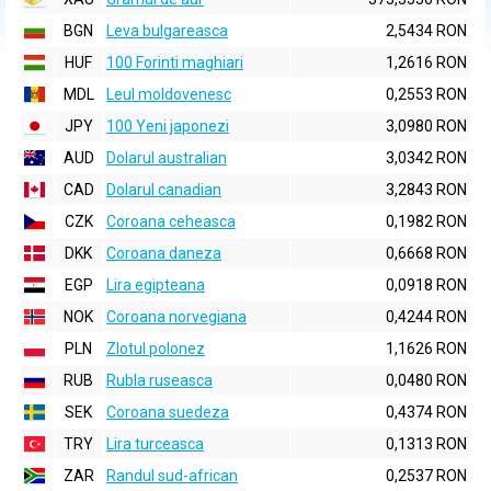
BGN
Leva bulgareasca
2,5434 RON
HUF
100 Forinti maghiari
1,2616 RON
MDL
Leul moldovenesc
0,2553 RON
JPY
100 Yeni japonezi
3,0980 RON
AUD
Dolarul australian
3,0342 RON
CAD
Dolarul canadian
3,2843 RON
CZK
Coroana ceheasca
0,1982 RON
DKK
Coroana daneza
0,6668 RON
EGP
Lira egipteana
0,0918 RON
NOK
Coroana norvegiana
0,4244 RON
PLN
Zlotul polonez
1,1626 RON
RUB
Rubla ruseasca
0,0480 RON
SEK
Coroana suedeza
0,4374 RON
TRY
Lira turceasca
0,1313 RON
ZAR
Randul sud-african
0,2537 RON