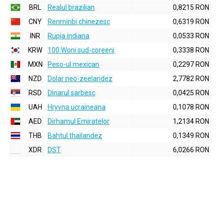
BRL
Realul brazilian
0,8215 RON
CNY
Renminbi chinezesc
0,6319 RON
INR
Rupia indiana
0,0533 RON
KRW
100 Woni sud-coreeni
0,3338 RON
MXN
Peso-ul mexican
0,2297 RON
NZD
Dolar neo-zeelandez
2,7782 RON
RSD
Dinarul sarbesc
0,0425 RON
UAH
Hryvna ucraineana
0,1078 RON
AED
Dirhamul Emiratelor
1,2134 RON
THB
Bahtul thailandez
0,1349 RON
XDR
DST
6,0266 RON