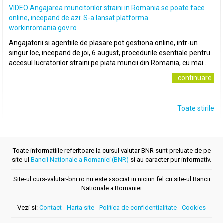
VIDEO Angajarea muncitorilor straini in Romania se poate face
online, incepand de azi: S-a lansat platforma
workinromania.gov.ro
Angajatorii si agentiile de plasare pot gestiona online, intr-un
singur loc, incepand de joi, 6 august, procedurile esentiale pentru
accesul lucratorilor straini pe piata muncii din Romania, cu mai..
..continuare
Toate stirile
Toate informatiile referitoare la cursul valutar BNR sunt preluate de pe
site-ul
Bancii Nationale a Romaniei (BNR)
si au caracter pur informativ.
Site-ul curs-valutar-bnr.ro nu este asociat in niciun fel cu site-ul Bancii
Nationale a Romaniei
Vezi si:
Contact
-
Harta site
-
Politica de confidentialitate
-
Cookies