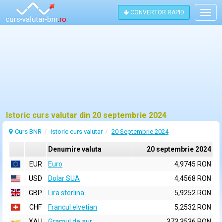
CONVERTOR RAPID
Togg
navig
Istoric curs valutar din 20 septembrie 2024
Curs BNR
Istoric curs valutar
20 Septembrie 2024
Denumire valuta
20 septembrie 2024
EUR
Euro
4,9745 RON
USD
Dolar SUA
4,4568 RON
GBP
Lira sterlina
5,9252 RON
CHF
Francul elvetian
5,2532 RON
XAU
Gramul de aur
373,3536 RON