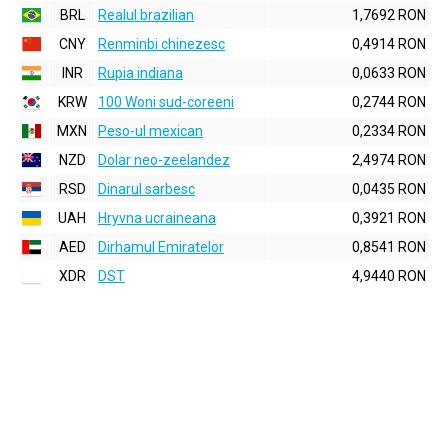
BRL
Realul brazilian
1,7692 RON
CNY
Renminbi chinezesc
0,4914 RON
INR
Rupia indiana
0,0633 RON
KRW
100 Woni sud-coreeni
0,2744 RON
MXN
Peso-ul mexican
0,2334 RON
NZD
Dolar neo-zeelandez
2,4974 RON
RSD
Dinarul sarbesc
0,0435 RON
UAH
Hryvna ucraineana
0,3921 RON
AED
Dirhamul Emiratelor
0,8541 RON
XDR
DST
4,9440 RON