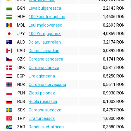
BGN
Leva bulgareasca
2,2143 RON
HUF
100 Forinti maghiari
1,4606 RON
MDL
Leul moldovenesc
0,2693 RON
JPY
100 Yeni japonezi
4,0859 RON
AUD
Dolarul australian
3,2174 RON
CAD
Dolarul canadian
3,0892 RON
CZK
Coroana ceheasca
0,1741 RON
DKK
Coroana daneza
0,5817 RON
EGP
Lira egipteana
0,5250 RON
NOK
Coroana norvegiana
0,5611 RON
PLN
Zlotul polonez
0,9930 RON
RUB
Rubla ruseasca
0,1002 RON
SEK
Coroana suedeza
0,4757 RON
TRY
Lira turceasca
1,6800 RON
ZAR
Randul sud-african
0,3880 RON