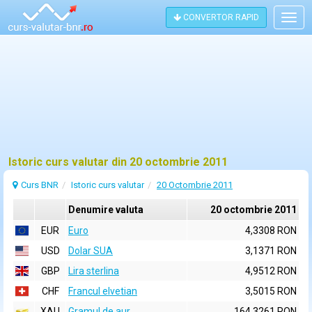
CONVERTOR RAPID
Togg
navig
Istoric curs valutar din 20 octombrie 2011
Curs BNR
Istoric curs valutar
20 Octombrie 2011
Denumire valuta
20 octombrie 2011
EUR
Euro
4,3308 RON
USD
Dolar SUA
3,1371 RON
GBP
Lira sterlina
4,9512 RON
CHF
Francul elvetian
3,5015 RON
XAU
Gramul de aur
164,3261 RON