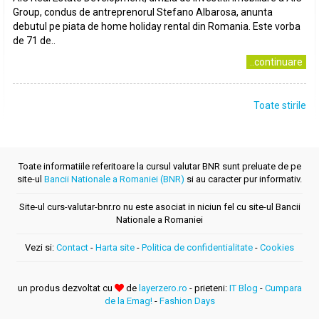
Group, condus de antreprenorul Stefano Albarosa, anunta
debutul pe piata de home holiday rental din Romania. Este vorba
de 71 de..
..continuare
Toate stirile
Toate informatiile referitoare la cursul valutar BNR sunt preluate de pe
site-ul
Bancii Nationale a Romaniei (BNR)
si au caracter pur informativ.
Site-ul curs-valutar-bnr.ro nu este asociat in niciun fel cu site-ul Bancii
Nationale a Romaniei
Vezi si:
Contact
-
Harta site
-
Politica de confidentialitate
-
Cookies
un produs dezvoltat cu
de
layerzero.ro
- prieteni:
IT Blog
-
Cumpara
de la Emag!
-
Fashion Days