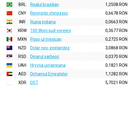
BRL
Realul brazilian
1,2508 RON
CNY
Renminbi chinezesc
0,6678 RON
INR
Rupia indiana
0,0663 RON
KRW
100 Woni sud-coreeni
0,3677 RON
MXN
Peso-ul mexican
0,2725 RON
NZD
Dolar neo-zeelandez
3,0868 RON
RSD
Dinarul sarbesc
0,0370 RON
UAH
Hryvna ucraineana
0,1821 RON
AED
Dirhamul Emiratelor
1,1282 RON
XDR
DST
5,7021 RON