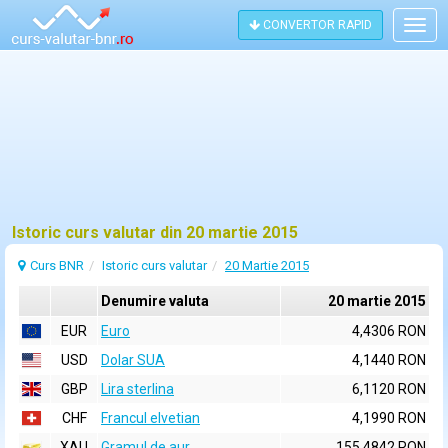
CONVERTOR RAPID
Togg
navig
Istoric curs valutar din 20 martie 2015
Curs BNR
Istoric curs valutar
20 Martie 2015
Denumire valuta
20 martie 2015
EUR
Euro
4,4306 RON
USD
Dolar SUA
4,1440 RON
GBP
Lira sterlina
6,1120 RON
CHF
Francul elvetian
4,1990 RON
XAU
Gramul de aur
155,4842 RON