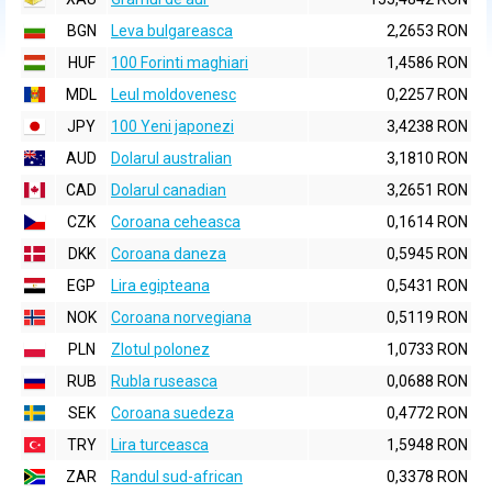
BGN
Leva bulgareasca
2,2653 RON
HUF
100 Forinti maghiari
1,4586 RON
MDL
Leul moldovenesc
0,2257 RON
JPY
100 Yeni japonezi
3,4238 RON
AUD
Dolarul australian
3,1810 RON
CAD
Dolarul canadian
3,2651 RON
CZK
Coroana ceheasca
0,1614 RON
DKK
Coroana daneza
0,5945 RON
EGP
Lira egipteana
0,5431 RON
NOK
Coroana norvegiana
0,5119 RON
PLN
Zlotul polonez
1,0733 RON
RUB
Rubla ruseasca
0,0688 RON
SEK
Coroana suedeza
0,4772 RON
TRY
Lira turceasca
1,5948 RON
ZAR
Randul sud-african
0,3378 RON