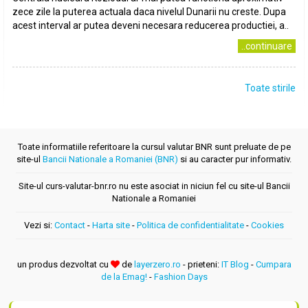
zece zile la puterea actuala daca nivelul Dunarii nu creste. Dupa
acest interval ar putea deveni necesara reducerea productiei, a..
..continuare
Toate stirile
Toate informatiile referitoare la cursul valutar BNR sunt preluate de pe
site-ul
Bancii Nationale a Romaniei (BNR)
si au caracter pur informativ.
Site-ul curs-valutar-bnr.ro nu este asociat in niciun fel cu site-ul Bancii
Nationale a Romaniei
Vezi si:
Contact
-
Harta site
-
Politica de confidentialitate
-
Cookies
un produs dezvoltat cu
de
layerzero.ro
- prieteni:
IT Blog
-
Cumpara
de la Emag!
-
Fashion Days