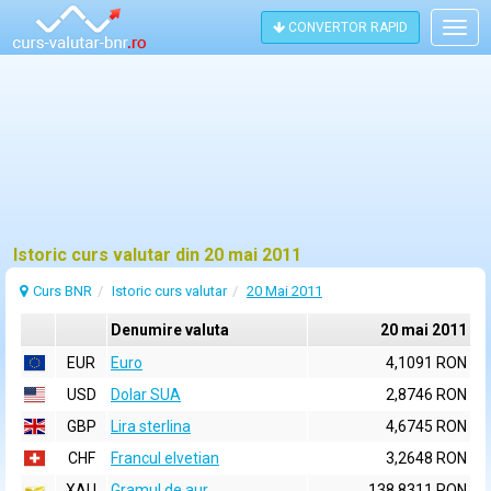
CONVERTOR RAPID
Togg
navig
Istoric curs valutar din 20 mai 2011
Curs BNR
Istoric curs valutar
20 Mai 2011
Denumire valuta
20 mai 2011
EUR
Euro
4,1091 RON
USD
Dolar SUA
2,8746 RON
GBP
Lira sterlina
4,6745 RON
CHF
Francul elvetian
3,2648 RON
XAU
Gramul de aur
138,8311 RON