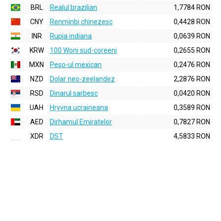
BRL
Realul brazilian
1,7784 RON
CNY
Renminbi chinezesc
0,4428 RON
INR
Rupia indiana
0,0639 RON
KRW
100 Woni sud-coreeni
0,2655 RON
MXN
Peso-ul mexican
0,2476 RON
NZD
Dolar neo-zeelandez
2,2876 RON
RSD
Dinarul sarbesc
0,0420 RON
UAH
Hryvna ucraineana
0,3589 RON
AED
Dirhamul Emiratelor
0,7827 RON
XDR
DST
4,5833 RON