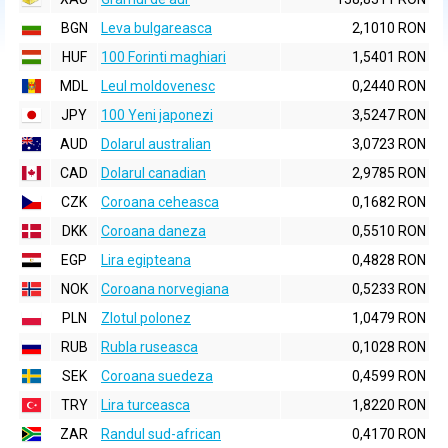
BGN
Leva bulgareasca
2,1010 RON
HUF
100 Forinti maghiari
1,5401 RON
MDL
Leul moldovenesc
0,2440 RON
JPY
100 Yeni japonezi
3,5247 RON
AUD
Dolarul australian
3,0723 RON
CAD
Dolarul canadian
2,9785 RON
CZK
Coroana ceheasca
0,1682 RON
DKK
Coroana daneza
0,5510 RON
EGP
Lira egipteana
0,4828 RON
NOK
Coroana norvegiana
0,5233 RON
PLN
Zlotul polonez
1,0479 RON
RUB
Rubla ruseasca
0,1028 RON
SEK
Coroana suedeza
0,4599 RON
TRY
Lira turceasca
1,8220 RON
ZAR
Randul sud-african
0,4170 RON