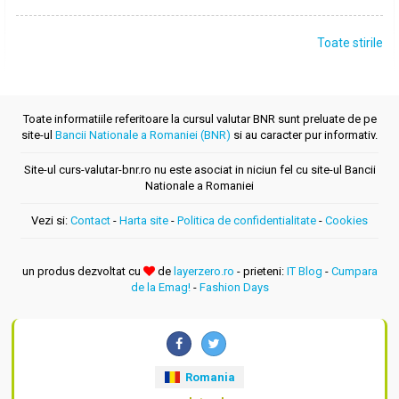
Toate stirile
Toate informatiile referitoare la cursul valutar BNR sunt preluate de pe
site-ul
Bancii Nationale a Romaniei (BNR)
si au caracter pur informativ.
Site-ul curs-valutar-bnr.ro nu este asociat in niciun fel cu site-ul Bancii
Nationale a Romaniei
Vezi si:
Contact
-
Harta site
-
Politica de confidentialitate
-
Cookies
un produs dezvoltat cu
de
layerzero.ro
- prieteni:
IT Blog
-
Cumpara
de la Emag!
-
Fashion Days
Romania