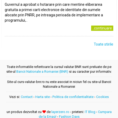
Guvernul a aprobat o hotarare prin care mentine eliberarea
gratuita a primei carti electronice de identitate din sumele
alocate prin PNRR, pe intreaga perioada de implementare a
programului,..
..continuare
Toate stirile
Toate informatiile referitoare la cursul valutar BNR sunt preluate de pe
site-ul
Bancii Nationale a Romaniei (BNR)
si au caracter pur informativ.
Site-ul curs-valutar-bnr.ro nu este asociat in niciun fel cu site-ul Bancii
Nationale a Romaniei
Vezi si:
Contact
-
Harta site
-
Politica de confidentialitate
-
Cookies
un produs dezvoltat cu
de
layerzero.ro
- prieteni:
IT Blog
-
Cumpara
de la Emag!
-
Fashion Days