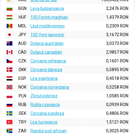
BGN
Leva bulgareasca
2,2476 RON
HUF
100 Forinti maghiari
1,4379 RON
MDL
Leul moldovenesc
0,2309 RON
JPY
100 Yeni japonezi
3,1672 RON
AUD
Dolarul australian
3,0373 RON
CAD
Dolarul canadian
2,9857 RON
CZK
Coroana ceheasca
0,1601 RON
DKK
Coroana daneza
0,5895 RON
EGP
Lira egipteana
0,4518 RON
NOK
Coroana norvegiana
0,5258 RON
PLN
Zlotul polonez
1,0585 RON
RUB
Rubla ruseasca
0,0939 RON
SEK
Coroana suedeza
0,4806 RON
TRY
Lira turceasca
1,5121 RON
ZAR
Randul sud-african
0,3025 RON