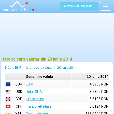
CONVERTOR RAPID
Togg
navig
Istoric curs valutar din 20 iunie 2014
Curs BNR
Istoric curs valutar
20 Iunie 2014
Denumire valuta
20 iunie 2014
EUR
Euro
4,3958 RON
USD
Dolar SUA
3,2305 RON
GBP
Lira sterlina
5,5106 RON
CHF
Francul elvetian
3,6124 RON
XAU
Gramul de aur
136,0422 RON