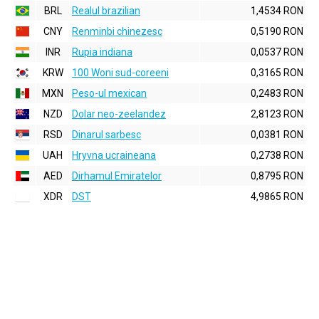
BRL
Realul brazilian
1,4534 RON
CNY
Renminbi chinezesc
0,5190 RON
INR
Rupia indiana
0,0537 RON
KRW
100 Woni sud-coreeni
0,3165 RON
MXN
Peso-ul mexican
0,2483 RON
NZD
Dolar neo-zeelandez
2,8123 RON
RSD
Dinarul sarbesc
0,0381 RON
UAH
Hryvna ucraineana
0,2738 RON
AED
Dirhamul Emiratelor
0,8795 RON
XDR
DST
4,9865 RON