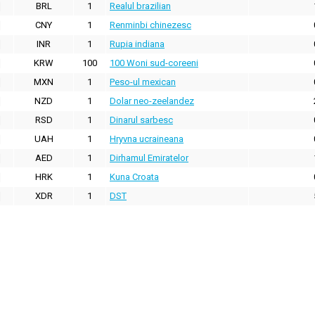
BRL
1
Realul brazilian
CNY
1
Renminbi chinezesc
INR
1
Rupia indiana
KRW
100
100 Woni sud-coreeni
MXN
1
Peso-ul mexican
NZD
1
Dolar neo-zeelandez
RSD
1
Dinarul sarbesc
UAH
1
Hryvna ucraineana
AED
1
Dirhamul Emiratelor
HRK
1
Kuna Croata
XDR
1
DST