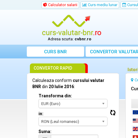
Calculator salarii
Curs mediu lunar
Cursul 
Adresa scurta:
cvbnr.ro
CURS BNR
CONVERTOR VALUTA
CONVERTOR RAPID
Istor
C
Calculeaza conform
cursului valutar
BNR
din
20 Iulie 2016
:
Cur
Transforma din:
EUR (Euro)
in:
RON (Leul romanesc)
Suma: