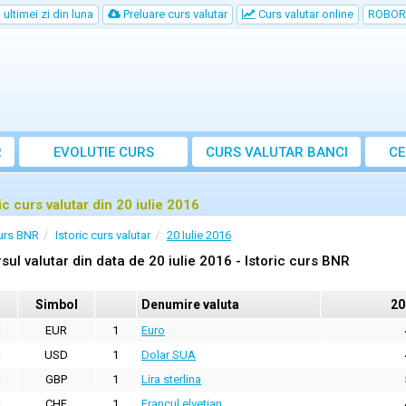
ultimei zi din luna
Preluare curs valutar
Curs valutar online
ROBOR
R
EVOLUTIE CURS
CURS
VALUTAR
BANCI
CE
ic curs valutar din 20 iulie 2016
urs BNR
Istoric curs valutar
20 Iulie 2016
sul valutar din data de 20 iulie 2016 - Istoric curs BNR
Simbol
Denumire valuta
20
EUR
1
Euro
USD
1
Dolar SUA
GBP
1
Lira sterlina
CHF
1
Francul elvetian