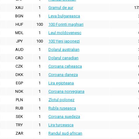
XAU
1
Gramul de aur
17
BGN
1
Leva bulgareasca
HUF
100
100 Forinti maghiari
MDL
1
Leul moldovenesc
JPY
100
100 Yeni japonezi
AUD
1
Dolarul australian
CAD
1
Dolarul canadian
CZK
1
Coroana ceheasca
DKK
1
Coroana daneza
EGP
1
Lira egipteana
NOK
1
Coroana norvegiana
PLN
1
Zlotul polonez
RUB
1
Rubla ruseasca
SEK
1
Coroana suedeza
TRY
1
Lira turceasca
ZAR
1
Randul sud-african