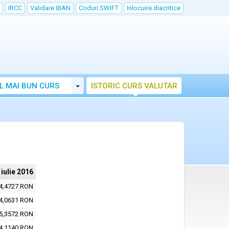
IRCC
Validare IBAN
Coduri SWIFT
Inlocuire diacritice
Toggle Dropdown
L MAI BUN CURS
ISTORIC CURS VALUTAR
 iulie 2016
4,4727 RON
4,0631 RON
5,3572 RON
4,1140 RON