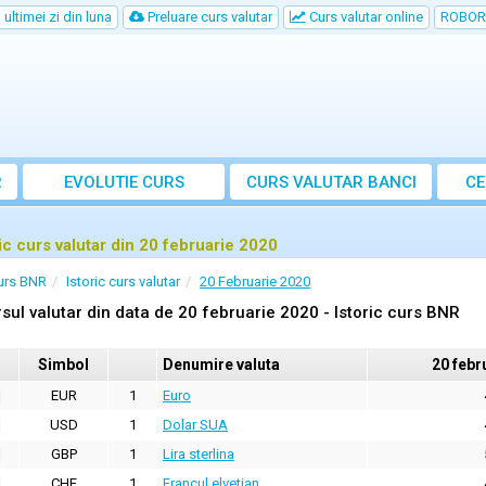
ultimei zi din luna
Preluare curs valutar
Curs valutar online
ROBOR
R
EVOLUTIE CURS
CURS
VALUTAR
BANCI
CE
ric curs valutar din 20 februarie 2020
urs BNR
Istoric curs valutar
20 Februarie 2020
sul valutar din data de 20 februarie 2020 - Istoric curs BNR
Simbol
Denumire valuta
20 febr
EUR
1
Euro
USD
1
Dolar SUA
GBP
1
Lira sterlina
CHF
1
Francul elvetian