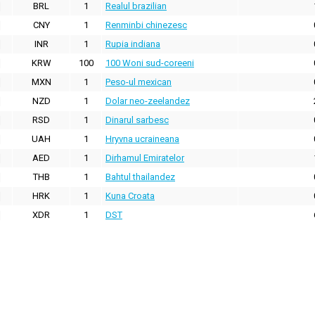
BRL
1
Realul brazilian
CNY
1
Renminbi chinezesc
INR
1
Rupia indiana
KRW
100
100 Woni sud-coreeni
MXN
1
Peso-ul mexican
NZD
1
Dolar neo-zeelandez
RSD
1
Dinarul sarbesc
UAH
1
Hryvna ucraineana
AED
1
Dirhamul Emiratelor
THB
1
Bahtul thailandez
HRK
1
Kuna Croata
XDR
1
DST