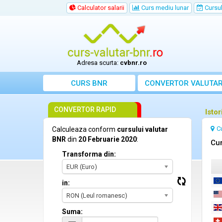
Calculator salarii
Curs mediu lunar
Cursul 
Adresa scurta:
cvbnr.ro
CURS BNR
CONVERTOR VALUTA
CONVERTOR RAPID
Isto
C
Calculeaza conform
cursului valutar
BNR
din
20 Februarie 2020
:
Cur
Transforma din:
EUR (Euro)
in:
RON (Leul romanesc)
Suma: