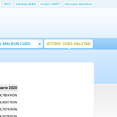
IRCC
Validare IBAN
Coduri SWIFT
Inlocuire diacritice
Toggle Dropdown
L MAI BUN CURS
ISTORIC CURS VALUTAR
uarie 2020
4,7834 RON
4,4307 RON
5,7074 RON
4,5078 RON