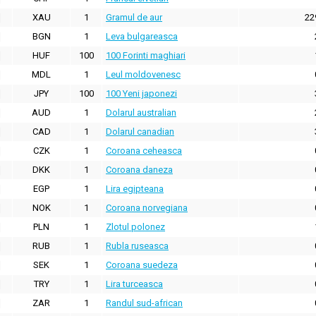
XAU
1
Gramul de aur
22
BGN
1
Leva bulgareasca
HUF
100
100 Forinti maghiari
MDL
1
Leul moldovenesc
JPY
100
100 Yeni japonezi
AUD
1
Dolarul australian
CAD
1
Dolarul canadian
CZK
1
Coroana ceheasca
DKK
1
Coroana daneza
EGP
1
Lira egipteana
NOK
1
Coroana norvegiana
PLN
1
Zlotul polonez
RUB
1
Rubla ruseasca
SEK
1
Coroana suedeza
TRY
1
Lira turceasca
ZAR
1
Randul sud-african