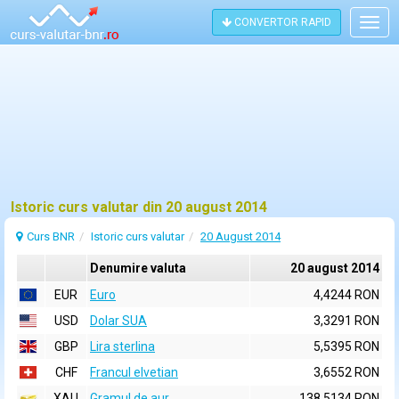
CONVERTOR RAPID
Togg
navig
Istoric curs valutar din 20 august 2014
Curs BNR
Istoric curs valutar
20 August 2014
Denumire valuta
20 august 2014
EUR
Euro
4,4244 RON
USD
Dolar SUA
3,3291 RON
GBP
Lira sterlina
5,5395 RON
CHF
Francul elvetian
3,6552 RON
XAU
Gramul de aur
138,5134 RON