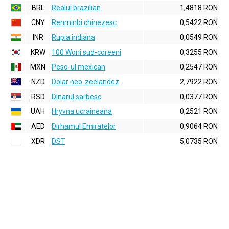
BRL
Realul brazilian
1,4818 RON
CNY
Renminbi chinezesc
0,5422 RON
INR
Rupia indiana
0,0549 RON
KRW
100 Woni sud-coreeni
0,3255 RON
MXN
Peso-ul mexican
0,2547 RON
NZD
Dolar neo-zeelandez
2,7922 RON
RSD
Dinarul sarbesc
0,0377 RON
UAH
Hryvna ucraineana
0,2521 RON
AED
Dirhamul Emiratelor
0,9064 RON
XDR
DST
5,0735 RON