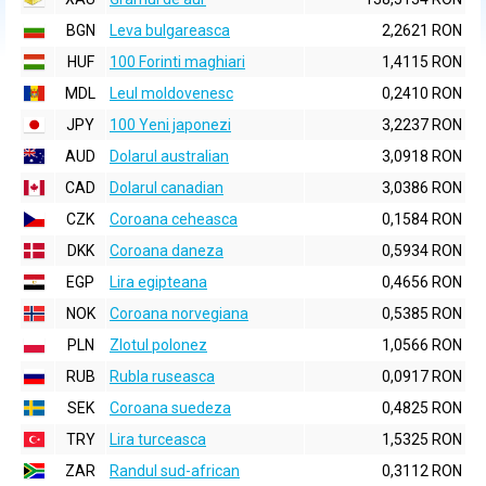
BGN
Leva bulgareasca
2,2621 RON
HUF
100 Forinti maghiari
1,4115 RON
MDL
Leul moldovenesc
0,2410 RON
JPY
100 Yeni japonezi
3,2237 RON
AUD
Dolarul australian
3,0918 RON
CAD
Dolarul canadian
3,0386 RON
CZK
Coroana ceheasca
0,1584 RON
DKK
Coroana daneza
0,5934 RON
EGP
Lira egipteana
0,4656 RON
NOK
Coroana norvegiana
0,5385 RON
PLN
Zlotul polonez
1,0566 RON
RUB
Rubla ruseasca
0,0917 RON
SEK
Coroana suedeza
0,4825 RON
TRY
Lira turceasca
1,5325 RON
ZAR
Randul sud-african
0,3112 RON