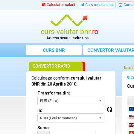
Calculator salarii
Curs mediu lunar
Cursul 
Adresa scurta:
cvbnr.ro
CURS BNR
CONVERTOR VALUTA
CONVERTOR RAPID
Istor
C
Calculeaza conform
cursului valutar
BNR
din
20 Aprilie 2010
:
Cur
Transforma din:
EUR (Euro)
in:
RON (Leul romanesc)
Suma: