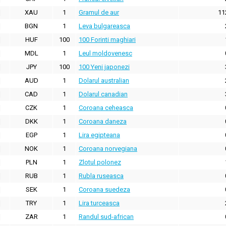
XAU
1
Gramul de aur
11
BGN
1
Leva bulgareasca
HUF
100
100 Forinti maghiari
MDL
1
Leul moldovenesc
JPY
100
100 Yeni japonezi
AUD
1
Dolarul australian
CAD
1
Dolarul canadian
CZK
1
Coroana ceheasca
DKK
1
Coroana daneza
EGP
1
Lira egipteana
NOK
1
Coroana norvegiana
PLN
1
Zlotul polonez
RUB
1
Rubla ruseasca
SEK
1
Coroana suedeza
TRY
1
Lira turceasca
ZAR
1
Randul sud-african