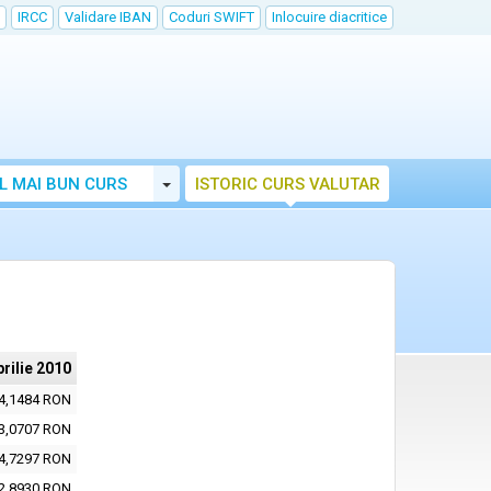
IRCC
Validare IBAN
Coduri SWIFT
Inlocuire diacritice
Toggle Dropdown
L MAI BUN CURS
ISTORIC CURS VALUTAR
prilie 2010
4,1484 RON
3,0707 RON
4,7297 RON
2,8930 RON