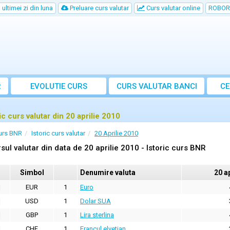
ultimei zi din luna
Preluare curs valutar
Curs valutar online
ROBOR
R
EVOLUTIE CURS
CURS
VALUTAR
BANCI
CE
ic curs valutar din 20 aprilie 2010
urs BNR
Istoric curs valutar
20 Aprilie 2010
sul valutar din data de 20 aprilie 2010 - Istoric curs BNR
Simbol
Denumire valuta
20 a
EUR
1
Euro
USD
1
Dolar SUA
GBP
1
Lira sterlina
CHF
1
Francul elvetian