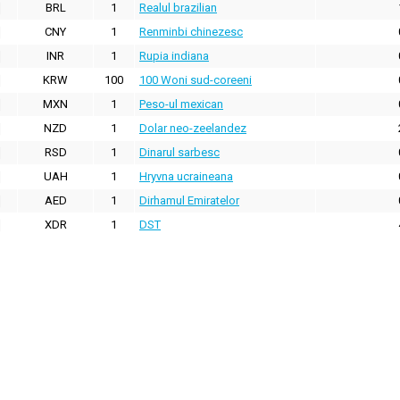
BRL
1
Realul brazilian
CNY
1
Renminbi chinezesc
INR
1
Rupia indiana
KRW
100
100 Woni sud-coreeni
MXN
1
Peso-ul mexican
NZD
1
Dolar neo-zeelandez
RSD
1
Dinarul sarbesc
UAH
1
Hryvna ucraineana
AED
1
Dirhamul Emiratelor
XDR
1
DST