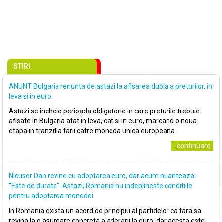
STIRI
ANUNT Bulgaria renunta de astazi la afisarea dubla a preturilor, in
leva si in euro
Astazi se incheie perioada obligatorie in care preturile trebuie
afisate in Bulgaria atat in leva, cat si in euro, marcand o noua
etapa in tranzitia tarii catre moneda unica europeana.
..continuare
Nicusor Dan revine cu adoptarea euro, dar acum nuanteaza:
"Este de durata". Astazi, Romania nu indeplineste conditiile
pentru adoptarea monedei
In Romania exista un acord de principiu al partidelor ca tara sa
revina la o asumare concreta a aderarii la euro, dar acesta este