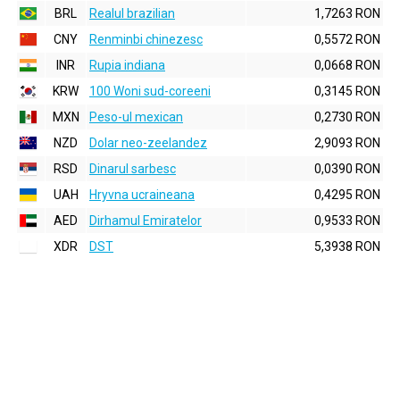
BRL
Realul brazilian
1,7263 RON
CNY
Renminbi chinezesc
0,5572 RON
INR
Rupia indiana
0,0668 RON
KRW
100 Woni sud-coreeni
0,3145 RON
MXN
Peso-ul mexican
0,2730 RON
NZD
Dolar neo-zeelandez
2,9093 RON
RSD
Dinarul sarbesc
0,0390 RON
UAH
Hryvna ucraineana
0,4295 RON
AED
Dirhamul Emiratelor
0,9533 RON
XDR
DST
5,3938 RON