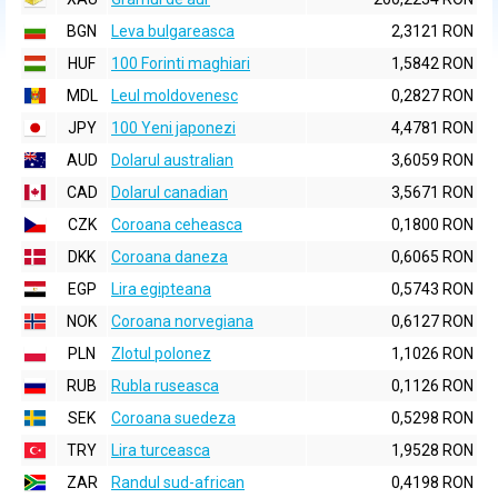
BGN
Leva bulgareasca
2,3121 RON
HUF
100 Forinti maghiari
1,5842 RON
MDL
Leul moldovenesc
0,2827 RON
JPY
100 Yeni japonezi
4,4781 RON
AUD
Dolarul australian
3,6059 RON
CAD
Dolarul canadian
3,5671 RON
CZK
Coroana ceheasca
0,1800 RON
DKK
Coroana daneza
0,6065 RON
EGP
Lira egipteana
0,5743 RON
NOK
Coroana norvegiana
0,6127 RON
PLN
Zlotul polonez
1,1026 RON
RUB
Rubla ruseasca
0,1126 RON
SEK
Coroana suedeza
0,5298 RON
TRY
Lira turceasca
1,9528 RON
ZAR
Randul sud-african
0,4198 RON