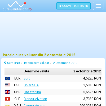
CONVERTOR RAPID
Togg
navig
Istoric curs valutar din 2 octombrie 2012
Curs BNR
Istoric curs valutar
2 Octombrie 2012
Denumire valuta
2 octombrie 2012
EUR
Euro
4,5220 RON
USD
Dolar SUA
3,5016 RON
GBP
Lira sterlina
5,6575 RON
CHF
Francul elvetian
3,7380 RON
XAU
Gramul de aur
200,2234 RON