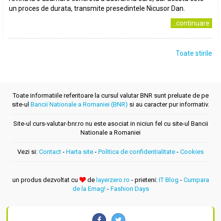
un proces de durata, transmite presedintele Nicusor Dan.
..continuare
Toate stirile
Toate informatiile referitoare la cursul valutar BNR sunt preluate de pe
site-ul
Bancii Nationale a Romaniei (BNR)
si au caracter pur informativ.
Site-ul curs-valutar-bnr.ro nu este asociat in niciun fel cu site-ul Bancii
Nationale a Romaniei
Vezi si:
Contact
-
Harta site
-
Politica de confidentialitate
-
Cookies
un produs dezvoltat cu
de
layerzero.ro
- prieteni:
IT Blog
-
Cumpara
de la Emag!
-
Fashion Days