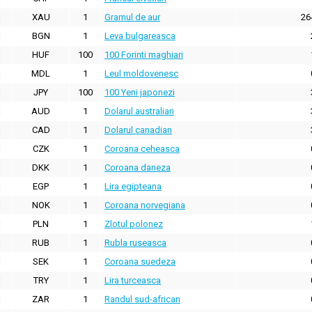
XAU
1
Gramul de aur
26
BGN
1
Leva bulgareasca
HUF
100
100 Forinti maghiari
MDL
1
Leul moldovenesc
JPY
100
100 Yeni japonezi
AUD
1
Dolarul australian
CAD
1
Dolarul canadian
CZK
1
Coroana ceheasca
DKK
1
Coroana daneza
EGP
1
Lira egipteana
NOK
1
Coroana norvegiana
PLN
1
Zlotul polonez
RUB
1
Rubla ruseasca
SEK
1
Coroana suedeza
TRY
1
Lira turceasca
ZAR
1
Randul sud-african