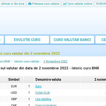
ultimei zi din luna
Preluare curs valutar
Curs valutar online
ROBOR
R
EVOLUTIE CURS
CURS
VALUTAR
BANCI
CE
ric curs valutar din 2 noiembrie 2022
urs BNR
Istoric curs valutar
2 Noiembrie 2022
sul valutar din data de 2 noiembrie 2022 - Istoric curs BNR
Simbol
Denumire valuta
2 noie
EUR
1
Euro
USD
1
Dolar SUA
GBP
1
Lira sterlina
CHF
1
Francul elvetian