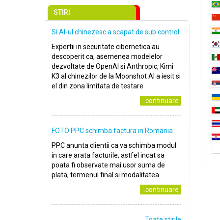
STIRI
Si AI-ul chinezesc a scapat de sub control
Expertii in securitate cibernetica au
descoperit ca, asemenea modelelor
dezvoltate de OpenAI si Anthropic, Kimi
K3 al chinezilor de la Moonshot AI a iesit si
el din zona limitata de testare.
..continuare
FOTO PPC schimba factura in Romania
PPC anunta clientii ca va schimba modul
in care arata facturile, astfel incat sa
poata fi observate mai usor suma de
plata, termenul final si modalitatea.
..continuare
Toate stirile