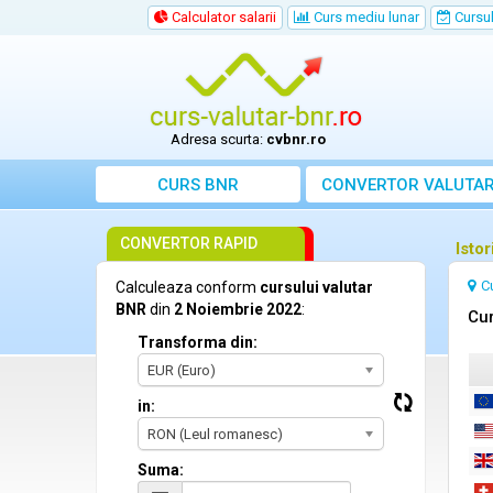
Calculator salarii
Curs mediu lunar
Cursul 
Adresa scurta:
cvbnr.ro
CURS BNR
CONVERTOR VALUTA
CONVERTOR RAPID
Isto
C
Calculeaza conform
cursului valutar
BNR
din
2 Noiembrie 2022
:
Cur
Transforma din:
EUR (Euro)
in:
RON (Leul romanesc)
Suma: