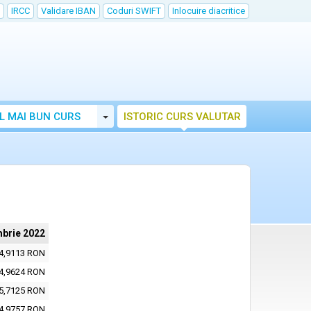
IRCC
Validare IBAN
Coduri SWIFT
Inlocuire diacritice
Toggle Dropdown
L MAI BUN CURS
ISTORIC CURS VALUTAR
mbrie 2022
4,9113 RON
4,9624 RON
5,7125 RON
4,9757 RON