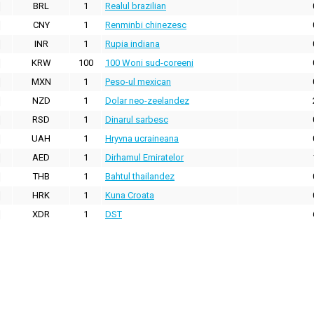
BRL
1
Realul brazilian
CNY
1
Renminbi chinezesc
INR
1
Rupia indiana
KRW
100
100 Woni sud-coreeni
MXN
1
Peso-ul mexican
NZD
1
Dolar neo-zeelandez
RSD
1
Dinarul sarbesc
UAH
1
Hryvna ucraineana
AED
1
Dirhamul Emiratelor
THB
1
Bahtul thailandez
HRK
1
Kuna Croata
XDR
1
DST