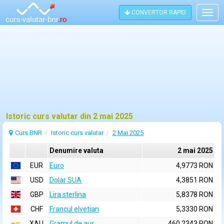
CONVERTOR RAPID
Togg
navig
Istoric curs valutar din 2 mai 2025
Curs BNR
Istoric curs valutar
2 Mai 2025
Denumire valuta
2 mai 2025
EUR
Euro
4,9773 RON
USD
Dolar SUA
4,3851 RON
GBP
Lira sterlina
5,8378 RON
CHF
Francul elvetian
5,3330 RON
XAU
Gramul de aur
460,2343 RON