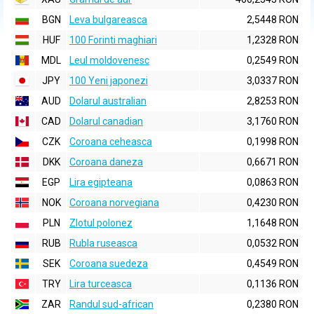
BGN
Leva bulgareasca
2,5448 RON
HUF
100 Forinti maghiari
1,2328 RON
MDL
Leul moldovenesc
0,2549 RON
JPY
100 Yeni japonezi
3,0337 RON
AUD
Dolarul australian
2,8253 RON
CAD
Dolarul canadian
3,1760 RON
CZK
Coroana ceheasca
0,1998 RON
DKK
Coroana daneza
0,6671 RON
EGP
Lira egipteana
0,0863 RON
NOK
Coroana norvegiana
0,4230 RON
PLN
Zlotul polonez
1,1648 RON
RUB
Rubla ruseasca
0,0532 RON
SEK
Coroana suedeza
0,4549 RON
TRY
Lira turceasca
0,1136 RON
ZAR
Randul sud-african
0,2380 RON