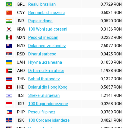
BRL
Realul brazilian
0,7729 RON
CNY
Renminbi chinezesc
0,6031 RON
INR
Rupia indiana
0,0520 RON
KRW
100 Woni sud-coreeni
0,3136 RON
MXN
Peso-ul mexican
0,2232 RON
NZD
Dolar neo-zeelandez
2,6077 RON
RSD
Dinarul sarbesc
0,0425 RON
UAH
Hryvna ucraineana
0,1050 RON
AED
Dirhamul Emiratelor
1,1938 RON
THB
Bahtul thailandez
0,1327 RON
HKD
Dolarul din Hong Kong
0,5657 RON
ILS
Shekelul israelian
1,2141 RON
IDR
100 Rupii indoneziene
0,0268 RON
PHP
Pesoul filipinez
0,0789 RON
ISK
100 Coroane islandeze
3,4021 RON