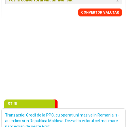
Vezi si
convertorul valutar avansat
CONVERTOR VALUTAR
STIRI
Tranzactie: Grecii de la PPC, cu operatiuni masive in Romania, s-
au extins si in Republica Moldova. Dezvolta viitorul cel mai mare
parc eolian de peste Prut