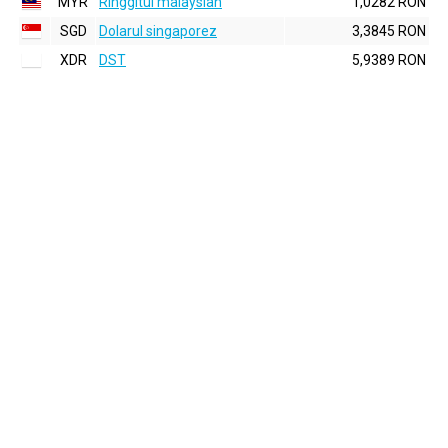
MYR
Ringgitul malaysian
1,0282 RON
SGD
Dolarul singaporez
3,3845 RON
XDR
DST
5,9389 RON