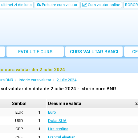
ultimei zi din luna
Preluare curs valutar
Curs valutar online
ROBOR
R
EVOLUTIE CURS
CURS
VALUTAR
BANCI
CE
ic curs valutar din 2 iulie 2024
urs BNR
Istoric curs valutar
2 Iulie 2024
sul valutar din data de 2 iulie 2024 - Istoric curs BNR
Simbol
Denumire valuta
2
EUR
1
Euro
USD
1
Dolar SUA
GBP
1
Lira sterlina
CHF
1
Francul elvetian