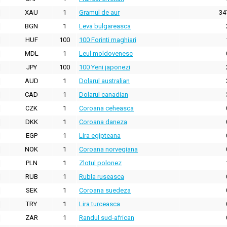
XAU
1
Gramul de aur
34
BGN
1
Leva bulgareasca
HUF
100
100 Forinti maghiari
MDL
1
Leul moldovenesc
JPY
100
100 Yeni japonezi
AUD
1
Dolarul australian
CAD
1
Dolarul canadian
CZK
1
Coroana ceheasca
DKK
1
Coroana daneza
EGP
1
Lira egipteana
NOK
1
Coroana norvegiana
PLN
1
Zlotul polonez
RUB
1
Rubla ruseasca
SEK
1
Coroana suedeza
TRY
1
Lira turceasca
ZAR
1
Randul sud-african