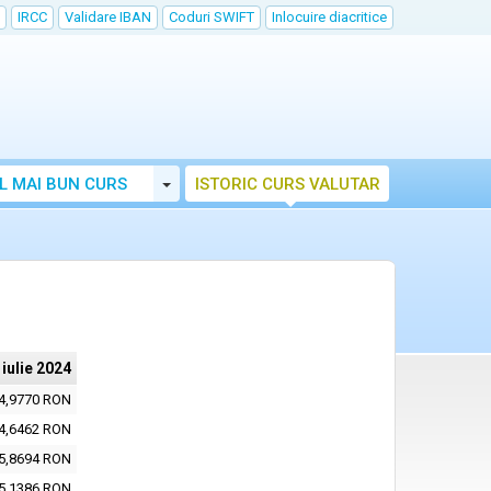
IRCC
Validare IBAN
Coduri SWIFT
Inlocuire diacritice
Toggle Dropdown
L MAI BUN CURS
ISTORIC CURS VALUTAR
 iulie 2024
4,9770 RON
4,6462 RON
5,8694 RON
5,1386 RON