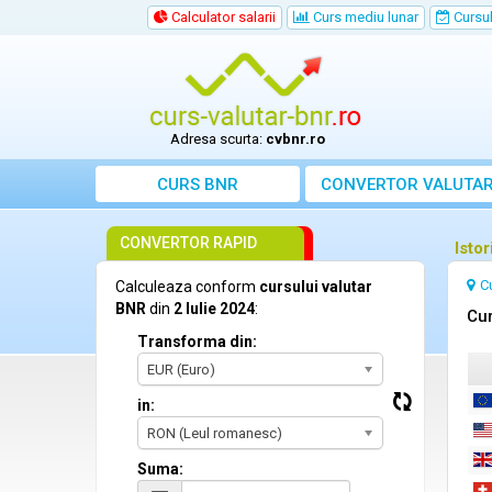
Calculator salarii
Curs mediu lunar
Cursul 
Adresa scurta:
cvbnr.ro
CURS BNR
CONVERTOR VALUTA
CONVERTOR RAPID
Istor
C
Calculeaza conform
cursului valutar
BNR
din
2 Iulie 2024
:
Cur
Transforma din:
EUR (Euro)
in:
RON (Leul romanesc)
Suma: