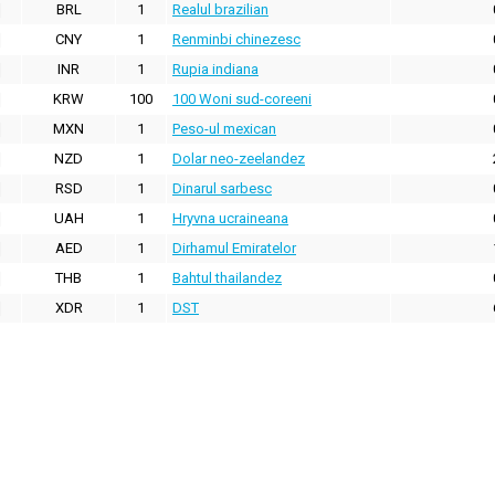
BRL
1
Realul brazilian
CNY
1
Renminbi chinezesc
INR
1
Rupia indiana
KRW
100
100 Woni sud-coreeni
MXN
1
Peso-ul mexican
NZD
1
Dolar neo-zeelandez
RSD
1
Dinarul sarbesc
UAH
1
Hryvna ucraineana
AED
1
Dirhamul Emiratelor
THB
1
Bahtul thailandez
XDR
1
DST