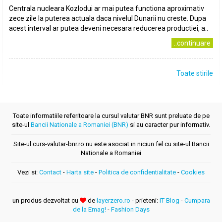
Centrala nucleara Kozlodui ar mai putea functiona aproximativ
zece zile la puterea actuala daca nivelul Dunarii nu creste. Dupa
acest interval ar putea deveni necesara reducerea productiei, a..
..continuare
Toate stirile
Toate informatiile referitoare la cursul valutar BNR sunt preluate de pe
site-ul
Bancii Nationale a Romaniei (BNR)
si au caracter pur informativ.
Site-ul curs-valutar-bnr.ro nu este asociat in niciun fel cu site-ul Bancii
Nationale a Romaniei
Vezi si:
Contact
-
Harta site
-
Politica de confidentialitate
-
Cookies
un produs dezvoltat cu
de
layerzero.ro
- prieteni:
IT Blog
-
Cumpara
de la Emag!
-
Fashion Days