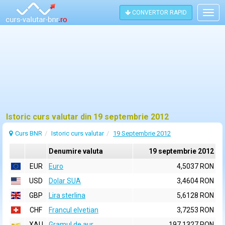
CONVERTOR RAPID
Togg
navig
Istoric curs valutar din 19 septembrie 2012
Curs BNR
Istoric curs valutar
19 Septembrie 2012
Denumire valuta
19 septembrie 2012
EUR
Euro
4,5037 RON
USD
Dolar SUA
3,4604 RON
GBP
Lira sterlina
5,6128 RON
CHF
Francul elvetian
3,7253 RON
XAU
Gramul de aur
197,1327 RON