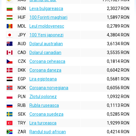
BGN
Leva bulgareasca
2,3027 RON
HUF
100 Forinti maghiari
1,5897 RON
MDL
Leul moldovenesc
0,2789 RON
JPY
100 Yeni japonezi
4,3804 RON
AUD
Dolarul australian
3,6134 RON
CAD
Dolarul canadian
3,5535 RON
CZK
Coroana ceheasca
0,1814 RON
DKK
Coroana daneza
0,6042 RON
EGP
Lira egipteana
0,5681 RON
NOK
Coroana norvegiana
0,6056 RON
PLN
Zlotul polonez
1,0932 RON
RUB
Rubla ruseasca
0,1113 RON
SEK
Coroana suedeza
0,5285 RON
TRY
Lira turceasca
1,9299 RON
ZAR
Randul sud-african
0,4214 RON