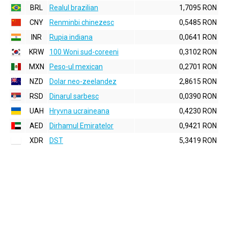
BRL
Realul brazilian
1,7095 RON
CNY
Renminbi chinezesc
0,5485 RON
INR
Rupia indiana
0,0641 RON
KRW
100 Woni sud-coreeni
0,3102 RON
MXN
Peso-ul mexican
0,2701 RON
NZD
Dolar neo-zeelandez
2,8615 RON
RSD
Dinarul sarbesc
0,0390 RON
UAH
Hryvna ucraineana
0,4230 RON
AED
Dirhamul Emiratelor
0,9421 RON
XDR
DST
5,3419 RON