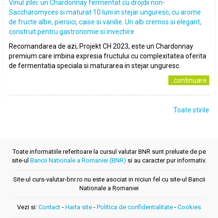
Vinul zilei: un Chardonnay fermentat cu drojdii non-
Saccharomyces si maturat 10 luni in stejar unguresc, cu arome
de fructe albe, piersici, caise si vanilie. Un alb cremos si elegant,
construit pentru gastronomie si invechire
Recomandarea de azi, Projekt CH 2023, este un Chardonnay
premium care imbina expresia fructului cu complexitatea oferita
de fermentatia speciala si maturarea in stejar unguresc.
..continuare
Toate stirile
Toate informatiile referitoare la cursul valutar BNR sunt preluate de pe
site-ul
Bancii Nationale a Romaniei (BNR)
si au caracter pur informativ.
Site-ul curs-valutar-bnr.ro nu este asociat in niciun fel cu site-ul Bancii
Nationale a Romaniei
Vezi si:
Contact
-
Harta site
-
Politica de confidentialitate
-
Cookies