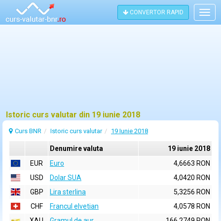
CONVERTOR RAPID
Togg
navig
Istoric curs valutar din 19 iunie 2018
Curs BNR
Istoric curs valutar
19 Iunie 2018
Denumire valuta
19 iunie 2018
EUR
Euro
4,6663 RON
USD
Dolar SUA
4,0420 RON
GBP
Lira sterlina
5,3256 RON
CHF
Francul elvetian
4,0578 RON
XAU
Gramul de aur
166,2749 RON