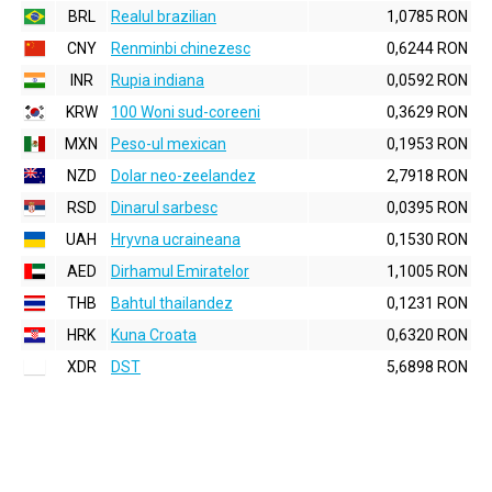
BRL
Realul brazilian
1,0785 RON
CNY
Renminbi chinezesc
0,6244 RON
INR
Rupia indiana
0,0592 RON
KRW
100 Woni sud-coreeni
0,3629 RON
MXN
Peso-ul mexican
0,1953 RON
NZD
Dolar neo-zeelandez
2,7918 RON
RSD
Dinarul sarbesc
0,0395 RON
UAH
Hryvna ucraineana
0,1530 RON
AED
Dirhamul Emiratelor
1,1005 RON
THB
Bahtul thailandez
0,1231 RON
HRK
Kuna Croata
0,6320 RON
XDR
DST
5,6898 RON