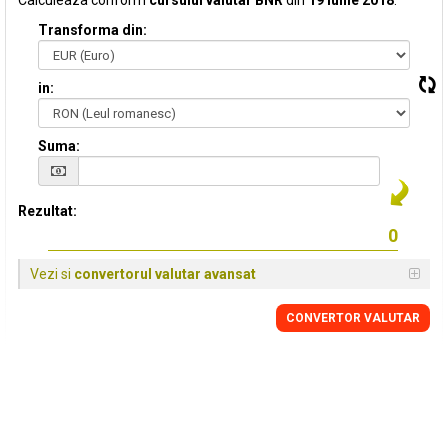
Calculeaza conform
cursului valutar BNR
din
19 Iunie 2018
:
Transforma din:
in:
Suma:
Rezultat:
Vezi si
convertorul valutar avansat
CONVERTOR VALUTAR