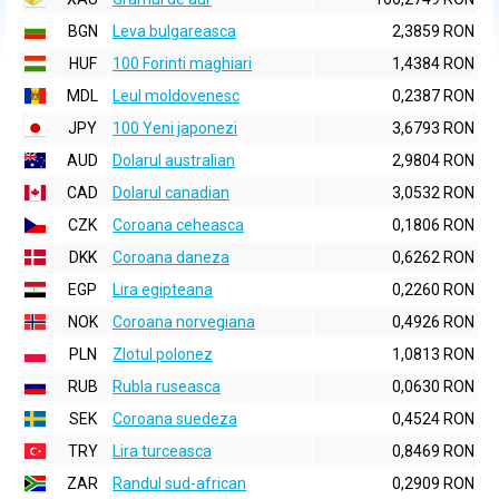
BGN
Leva bulgareasca
2,3859 RON
HUF
100 Forinti maghiari
1,4384 RON
MDL
Leul moldovenesc
0,2387 RON
JPY
100 Yeni japonezi
3,6793 RON
AUD
Dolarul australian
2,9804 RON
CAD
Dolarul canadian
3,0532 RON
CZK
Coroana ceheasca
0,1806 RON
DKK
Coroana daneza
0,6262 RON
EGP
Lira egipteana
0,2260 RON
NOK
Coroana norvegiana
0,4926 RON
PLN
Zlotul polonez
1,0813 RON
RUB
Rubla ruseasca
0,0630 RON
SEK
Coroana suedeza
0,4524 RON
TRY
Lira turceasca
0,8469 RON
ZAR
Randul sud-african
0,2909 RON