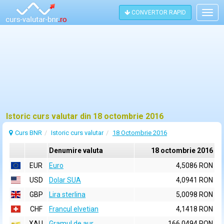
CONVERTOR RAPID
Togg
navig
Istoric curs valutar din 18 octombrie 2016
Curs BNR
Istoric curs valutar
18 Octombrie 2016
Denumire valuta
18 octombrie 2016
EUR
Euro
4,5086 RON
USD
Dolar SUA
4,0941 RON
GBP
Lira sterlina
5,0098 RON
CHF
Francul elvetian
4,1418 RON
XAU
Gramul de aur
166,0494 RON