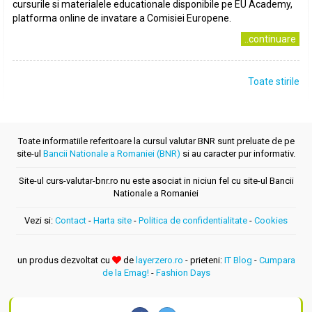
cursurile si materialele educationale disponibile pe EU Academy,
platforma online de invatare a Comisiei Europene.
..continuare
Toate stirile
Toate informatiile referitoare la cursul valutar BNR sunt preluate de pe
site-ul
Bancii Nationale a Romaniei (BNR)
si au caracter pur informativ.
Site-ul curs-valutar-bnr.ro nu este asociat in niciun fel cu site-ul Bancii
Nationale a Romaniei
Vezi si:
Contact
-
Harta site
-
Politica de confidentialitate
-
Cookies
un produs dezvoltat cu
de
layerzero.ro
- prieteni:
IT Blog
-
Cumpara
de la Emag!
-
Fashion Days