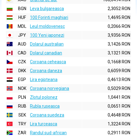
BGN
Leva bulgareasca
2,3052 RON
HUF
100 Forinti maghiari
1,4695 RON
MDL
Leul moldovenesc
0,2066 RON
JPY
100 Yeni japonezi
3,9356 RON
AUD
Dolarul australian
3,1426 RON
CAD
Dolarul canadian
3,1321 RON
CZK
Coroana ceheasca
0,1668 RON
DKK
Coroana daneza
0,6059 RON
EGP
Lira egipteana
0,4613 RON
NOK
Coroana norvegiana
0,5029 RON
PLN
Zlotul polonez
1,0441 RON
RUB
Rubla ruseasca
0,0651 RON
SEK
Coroana suedeza
0,4648 RON
TRY
Lira turceasca
1,3224 RON
ZAR
Randul sud-african
0,2911 RON