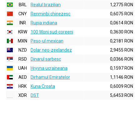
BRL
Realul brazilian
1,2775 RON
CNY
Renminbi chinezesc
0,6075 RON
INR
Rupia indiana
0,0614 RON
KRW
100 Woni sud-coreeni
0,3630 RON
MXN
Peso-ul mexican
0,2181 RON
NZD
Dolar neo-zeelandez
2,9455 RON
RSD
Dinarul sarbesc
0,0366 RON
UAH
Hryvna ucraineana
0,1597 RON
AED
Dirhamul Emiratelor
1,1146 RON
HRK
Kuna Croata
0,6009 RON
XDR
DST
5,6453 RON