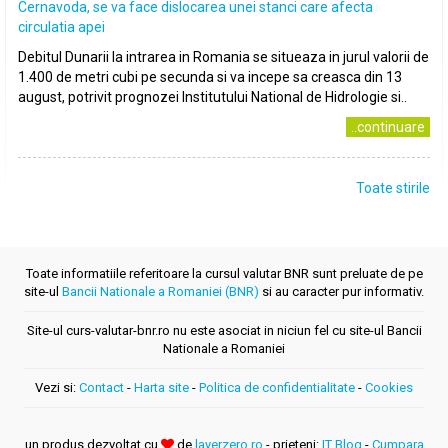
Cernavoda, se va face dislocarea unei stanci care afecta
circulatia apei
Debitul Dunarii la intrarea in Romania se situeaza in jurul valorii de
1.400 de metri cubi pe secunda si va incepe sa creasca din 13
august, potrivit prognozei Institutului National de Hidrologie si..
..continuare
Toate stirile
Toate informatiile referitoare la cursul valutar BNR sunt preluate de pe
site-ul
Bancii Nationale a Romaniei (BNR)
si au caracter pur informativ.
Site-ul curs-valutar-bnr.ro nu este asociat in niciun fel cu site-ul Bancii
Nationale a Romaniei
Vezi si:
Contact
-
Harta site
-
Politica de confidentialitate
-
Cookies
un produs dezvoltat cu
de
layerzero.ro
- prieteni:
IT Blog
-
Cumpara