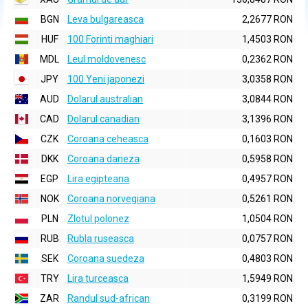
BGN
Leva bulgareasca
2,2677 RON
HUF
100 Forinti maghiari
1,4503 RON
MDL
Leul moldovenesc
0,2362 RON
JPY
100 Yeni japonezi
3,0358 RON
AUD
Dolarul australian
3,0844 RON
CAD
Dolarul canadian
3,1396 RON
CZK
Coroana ceheasca
0,1603 RON
DKK
Coroana daneza
0,5958 RON
EGP
Lira egipteana
0,4957 RON
NOK
Coroana norvegiana
0,5261 RON
PLN
Zlotul polonez
1,0504 RON
RUB
Rubla ruseasca
0,0757 RON
SEK
Coroana suedeza
0,4803 RON
TRY
Lira turceasca
1,5949 RON
ZAR
Randul sud-african
0,3199 RON