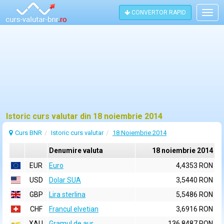
CONVERTOR RAPID
Togg
navig
Istoric curs valutar din 18 noiembrie 2014
Curs BNR
Istoric curs valutar
18 Noiembrie 2014
Denumire valuta
18 noiembrie 2014
EUR
Euro
4,4353 RON
USD
Dolar SUA
3,5440 RON
GBP
Lira sterlina
5,5486 RON
CHF
Francul elvetian
3,6916 RON
XAU
Gramul de aur
136,8487 RON