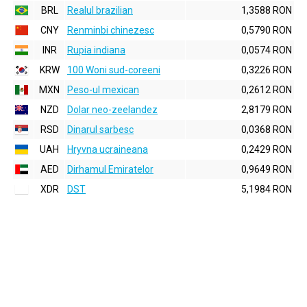
BRL
Realul brazilian
1,3588 RON
CNY
Renminbi chinezesc
0,5790 RON
INR
Rupia indiana
0,0574 RON
KRW
100 Woni sud-coreeni
0,3226 RON
MXN
Peso-ul mexican
0,2612 RON
NZD
Dolar neo-zeelandez
2,8179 RON
RSD
Dinarul sarbesc
0,0368 RON
UAH
Hryvna ucraineana
0,2429 RON
AED
Dirhamul Emiratelor
0,9649 RON
XDR
DST
5,1984 RON