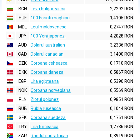
BGN
Leva bulgareasca
2,2292 RON
HUF
100 Forinti maghiari
1,4105 RON
MDL
Leul moldovenesc
0,2747 RON
JPY
100 Yeni japonezi
4,2028 RON
AUD
Dolarul australian
3,2336 RON
CAD
Dolarul canadian
3,1400 RON
CZK
Coroana ceheasca
0,1710 RON
DKK
Coroana daneza
0,5867 RON
EGP
Lira egipteana
0,5390 RON
NOK
Coroana norvegiana
0,5569 RON
PLN
Zlotul polonez
0,9851 RON
RUB
Rubla ruseasca
0,1044 RON
SEK
Coroana suedeza
0,4751 RON
TRY
Lira turceasca
1,7736 RON
ZAR
Randul sud-african
0,3919 RON