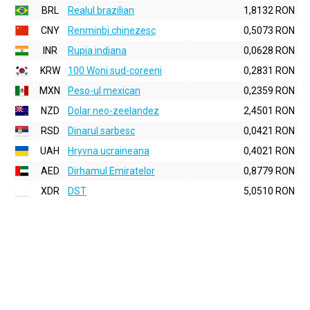
BRL
Realul brazilian
1,8132 RON
CNY
Renminbi chinezesc
0,5073 RON
INR
Rupia indiana
0,0628 RON
KRW
100 Woni sud-coreeni
0,2831 RON
MXN
Peso-ul mexican
0,2359 RON
NZD
Dolar neo-zeelandez
2,4501 RON
RSD
Dinarul sarbesc
0,0421 RON
UAH
Hryvna ucraineana
0,4021 RON
AED
Dirhamul Emiratelor
0,8779 RON
XDR
DST
5,0510 RON