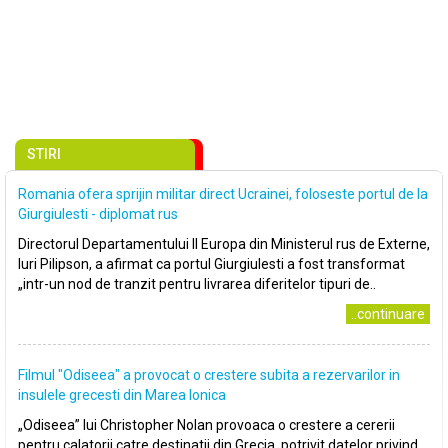
STIRI
Romania ofera sprijin militar direct Ucrainei, foloseste portul de la
Giurgiulesti - diplomat rus
Directorul Departamentului II Europa din Ministerul rus de Externe,
Iuri Pilipson, a afirmat ca portul Giurgiulesti a fost transformat
„intr-un nod de tranzit pentru livrarea diferitelor tipuri de..
..continuare
Filmul "Odiseea" a provocat o crestere subita a rezervarilor in
insulele grecesti din Marea Ionica
„Odiseea” lui Christopher Nolan provoaca o crestere a cererii
pentru calatorii catre destinatii din Grecia, potrivit datelor privind