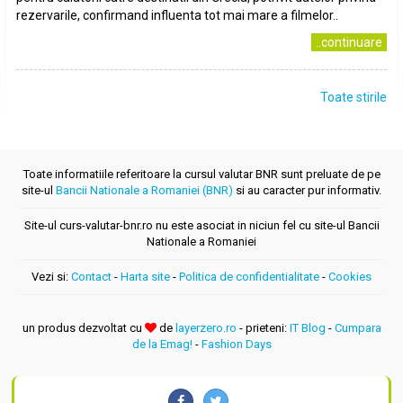
rezervarile, confirmand influenta tot mai mare a filmelor..
..continuare
Toate stirile
Toate informatiile referitoare la cursul valutar BNR sunt preluate de pe
site-ul
Bancii Nationale a Romaniei (BNR)
si au caracter pur informativ.
Site-ul curs-valutar-bnr.ro nu este asociat in niciun fel cu site-ul Bancii
Nationale a Romaniei
Vezi si:
Contact
-
Harta site
-
Politica de confidentialitate
-
Cookies
un produs dezvoltat cu
de
layerzero.ro
- prieteni:
IT Blog
-
Cumpara
de la Emag!
-
Fashion Days