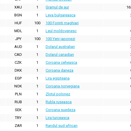
XAU
1
Gramul de aur
16
BGN
1
Leva bulgareasca
HUF
100
100 Forinti maghiari
MDL
1
Leul moldovenesc
JPY
100
100 Yeni japonezi
AUD
1
Dolarul australian
CAD
1
Dolarul canadian
CZK
1
Coroana ceheasca
DKK
1
Coroana daneza
EGP
1
Lira egipteana
NOK
1
Coroana norvegiana
PLN
1
Zlotul polonez
RUB
1
Rubla ruseasca
SEK
1
Coroana suedeza
TRY
1
Lira turceasca
ZAR
1
Randul sud-african