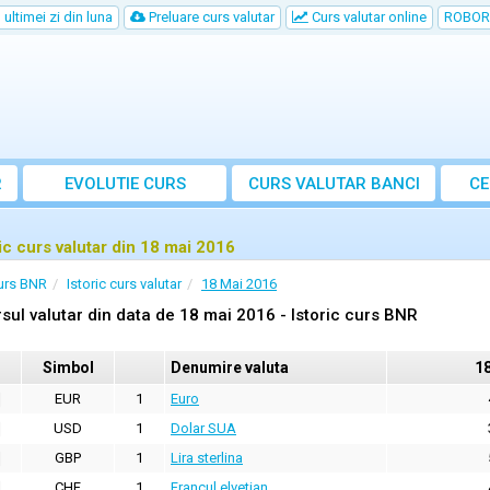
ultimei zi din luna
Preluare curs valutar
Curs valutar online
ROBOR
R
EVOLUTIE CURS
CURS
VALUTAR
BANCI
CE
ric curs valutar din 18 mai 2016
urs BNR
Istoric curs valutar
18 Mai 2016
sul valutar din data de 18 mai 2016 - Istoric curs BNR
Simbol
Denumire valuta
1
EUR
1
Euro
USD
1
Dolar SUA
GBP
1
Lira sterlina
CHF
1
Francul elvetian