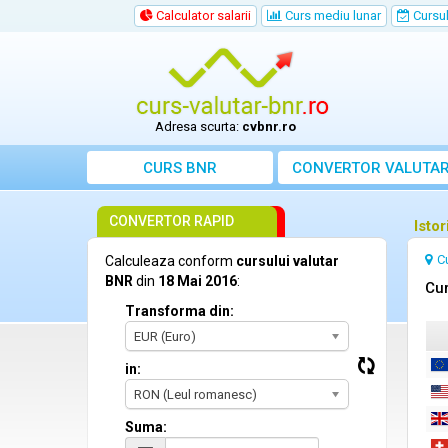
Calculator salarii
Curs mediu lunar
Cursul 
Adresa scurta:
cvbnr.ro
CURS BNR
CONVERTOR VALUTA
CONVERTOR RAPID
Isto
C
Calculeaza conform
cursului valutar
BNR
din
18 Mai 2016
:
Cur
Transforma din:
EUR (Euro)
in:
RON (Leul romanesc)
Suma: