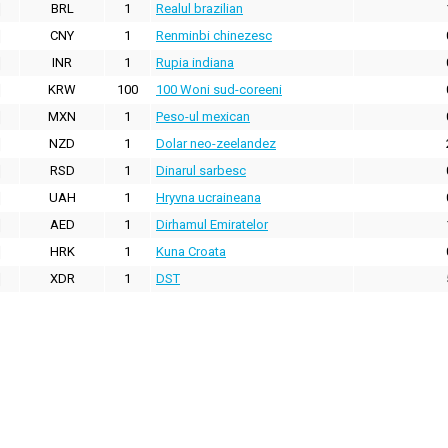
BRL
1
Realul brazilian
CNY
1
Renminbi chinezesc
INR
1
Rupia indiana
KRW
100
100 Woni sud-coreeni
MXN
1
Peso-ul mexican
NZD
1
Dolar neo-zeelandez
RSD
1
Dinarul sarbesc
UAH
1
Hryvna ucraineana
AED
1
Dirhamul Emiratelor
HRK
1
Kuna Croata
XDR
1
DST