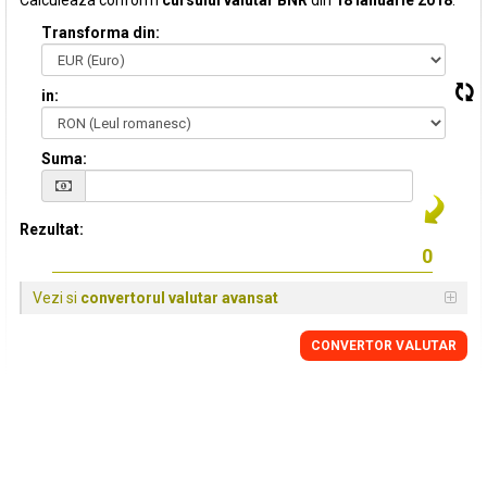
Calculeaza conform
cursului valutar BNR
din
18 Ianuarie 2018
:
Transforma din:
in:
Suma:
Rezultat:
Vezi si
convertorul valutar avansat
CONVERTOR VALUTAR