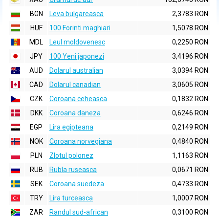
BGN
Leva bulgareasca
2,3783 RON
HUF
100 Forinti maghiari
1,5078 RON
MDL
Leul moldovenesc
0,2250 RON
JPY
100 Yeni japonezi
3,4196 RON
AUD
Dolarul australian
3,0394 RON
CAD
Dolarul canadian
3,0605 RON
CZK
Coroana ceheasca
0,1832 RON
DKK
Coroana daneza
0,6246 RON
EGP
Lira egipteana
0,2149 RON
NOK
Coroana norvegiana
0,4840 RON
PLN
Zlotul polonez
1,1163 RON
RUB
Rubla ruseasca
0,0671 RON
SEK
Coroana suedeza
0,4733 RON
TRY
Lira turceasca
1,0007 RON
ZAR
Randul sud-african
0,3100 RON