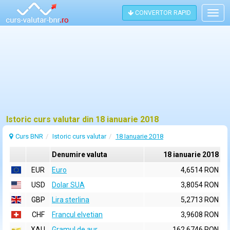
CONVERTOR RAPID
Togg
navig
Istoric curs valutar din 18 ianuarie 2018
Curs BNR
Istoric curs valutar
18 Ianuarie 2018
Denumire valuta
18 ianuarie 2018
EUR
Euro
4,6514 RON
USD
Dolar SUA
3,8054 RON
GBP
Lira sterlina
5,2713 RON
CHF
Francul elvetian
3,9608 RON
XAU
Gramul de aur
162,6746 RON