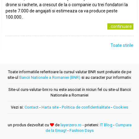
drone si rachete, a crescut de la o companie cu trei fondatori la
peste 7.000 de angajati si estimeaza ca va produce peste
100.000..
..continuare
Toate stirile
Toate informatiile referitoare la cursul valutar BNR sunt preluate de pe
site-ul
Bancii Nationale a Romaniei (BNR)
si au caracter pur informativ.
Site-ul curs-valutar-bnr.ro nu este asociat in niciun fel cu site-ul Bancii
Nationale a Romaniei
Vezi si:
Contact
-
Harta site
-
Politica de confidentialitate
-
Cookies
un produs dezvoltat cu
de
layerzero.ro
- prieteni:
IT Blog
-
Cumpara
de la Emag!
-
Fashion Days