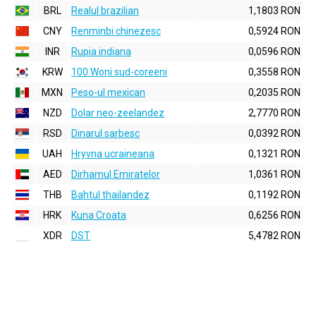
BRL
Realul brazilian
1,1803 RON
CNY
Renminbi chinezesc
0,5924 RON
INR
Rupia indiana
0,0596 RON
KRW
100 Woni sud-coreeni
0,3558 RON
MXN
Peso-ul mexican
0,2035 RON
NZD
Dolar neo-zeelandez
2,7770 RON
RSD
Dinarul sarbesc
0,0392 RON
UAH
Hryvna ucraineana
0,1321 RON
AED
Dirhamul Emiratelor
1,0361 RON
THB
Bahtul thailandez
0,1192 RON
HRK
Kuna Croata
0,6256 RON
XDR
DST
5,4782 RON