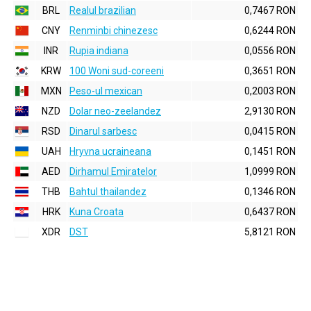
BRL
Realul brazilian
0,7467 RON
CNY
Renminbi chinezesc
0,6244 RON
INR
Rupia indiana
0,0556 RON
KRW
100 Woni sud-coreeni
0,3651 RON
MXN
Peso-ul mexican
0,2003 RON
NZD
Dolar neo-zeelandez
2,9130 RON
RSD
Dinarul sarbesc
0,0415 RON
UAH
Hryvna ucraineana
0,1451 RON
AED
Dirhamul Emiratelor
1,0999 RON
THB
Bahtul thailandez
0,1346 RON
HRK
Kuna Croata
0,6437 RON
XDR
DST
5,8121 RON