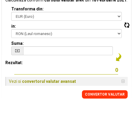
Calculeaza conform
cursului valutar BNR
din
18 Februarie 2021
:
Transforma din:
in:
Suma:
Rezultat:
Vezi si
convertorul valutar avansat
CONVERTOR VALUTAR