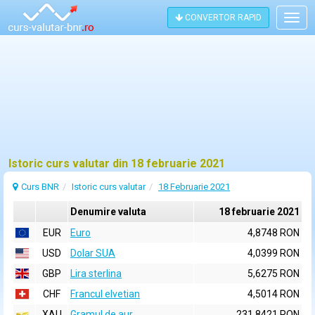
CONVERTOR RAPID
Togg
navig
Istoric curs valutar din 18 februarie 2021
Curs BNR
Istoric curs valutar
18 Februarie 2021
Denumire valuta
18 februarie 2021
EUR
Euro
4,8748 RON
USD
Dolar SUA
4,0399 RON
GBP
Lira sterlina
5,6275 RON
CHF
Francul elvetian
4,5014 RON
XAU
Gramul de aur
231,8421 RON