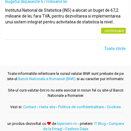
Bugetul depaseste 67 milioane lei
Institutul National de Statistica (INS) a alocat un buget de 67,2
milioane de lei, fara TVA, pentru dezvoltarea si implementarea
unui sistem integrat pentru activitatea de statistica la nivel..
..continuare
Toate stirile
Toate informatiile referitoare la cursul valutar BNR sunt preluate de pe
site-ul
Bancii Nationale a Romaniei (BNR)
si au caracter pur informativ.
Site-ul curs-valutar-bnr.ro nu este asociat in niciun fel cu site-ul Bancii
Nationale a Romaniei
Vezi si:
Contact
-
Harta site
-
Politica de confidentialitate
-
Cookies
un produs dezvoltat cu
de
layerzero.ro
- prieteni:
IT Blog
-
Cumpara
de la Emag!
-
Fashion Days