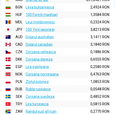
BGN
Leva bulgareasca
2,4924 RON
HUF
100 Forinti maghiari
1,3584 RON
MDL
Leul moldovenesc
0,2324 RON
JPY
100 Yeni japonezi
3,8213 RON
AUD
Dolarul australian
3,1411 RON
CAD
Dolarul canadian
3,1840 RON
CZK
Coroana ceheasca
0,1886 RON
DKK
Coroana daneza
0,6555 RON
EGP
Lira egipteana
0,2580 RON
NOK
Coroana norvegiana
0,4763 RON
PLN
Zlotul polonez
1,0853 RON
RUB
Rubla ruseasca
0,0548 RON
SEK
Coroana suedeza
0,4852 RON
TRY
Lira turceasca
0,5815 RON
ZAR
Randul sud-african
0,2770 RON