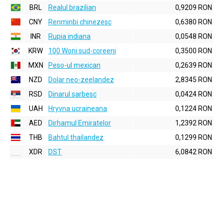
BRL
Realul brazilian
0,9209 RON
CNY
Renminbi chinezesc
0,6380 RON
INR
Rupia indiana
0,0548 RON
KRW
100 Woni sud-coreeni
0,3500 RON
MXN
Peso-ul mexican
0,2639 RON
NZD
Dolar neo-zeelandez
2,8345 RON
RSD
Dinarul sarbesc
0,0424 RON
UAH
Hryvna ucraineana
0,1224 RON
AED
Dirhamul Emiratelor
1,2392 RON
THB
Bahtul thailandez
0,1299 RON
XDR
DST
6,0842 RON