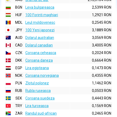
BGN
Leva bulgareasca
2,5399 RON
HUF
100 Forinti maghiari
1,2921 RON
MDL
Leul moldovenesc
0,2545 RON
JPY
100 Yeni japonezi
3,1889 RON
AUD
Dolarul australian
3,0569 RON
CAD
Dolarul canadian
3,4005 RON
CZK
Coroana ceheasca
0,2024 RON
DKK
Coroana daneza
0,6664 RON
EGP
Lira egipteana
0,1473 RON
NOK
Coroana norvegiana
0,4355 RON
PLN
Zlotul polonez
1,1462 RON
RUB
Rubla ruseasca
0,0503 RON
SEK
Coroana suedeza
0,4443 RON
TRY
Lira turceasca
0,1569 RON
ZAR
Randul sud-african
0,2465 RON