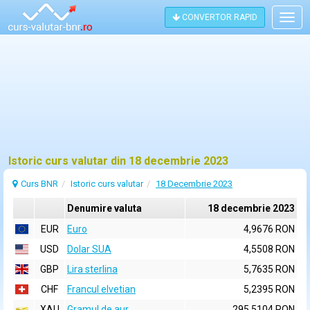
CONVERTOR RAPID
Togg
navig
Istoric curs valutar din 18 decembrie 2023
Curs BNR
Istoric curs valutar
18 Decembrie 2023
Denumire valuta
18 decembrie 2023
EUR
Euro
4,9676 RON
USD
Dolar SUA
4,5508 RON
GBP
Lira sterlina
5,7635 RON
CHF
Francul elvetian
5,2395 RON
XAU
Gramul de aur
295,5104 RON