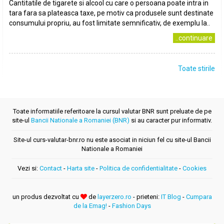
Cantitatile de tigarete si alcool cu care o persoana poate intra in
tara fara sa plateasca taxe, pe motiv ca produsele sunt destinate
consumului propriu, au fost limitate semnificativ, de exemplu la..
..continuare
Toate stirile
Toate informatiile referitoare la cursul valutar BNR sunt preluate de pe
site-ul
Bancii Nationale a Romaniei (BNR)
si au caracter pur informativ.
Site-ul curs-valutar-bnr.ro nu este asociat in niciun fel cu site-ul Bancii
Nationale a Romaniei
Vezi si:
Contact
-
Harta site
-
Politica de confidentialitate
-
Cookies
un produs dezvoltat cu
de
layerzero.ro
- prieteni:
IT Blog
-
Cumpara
de la Emag!
-
Fashion Days