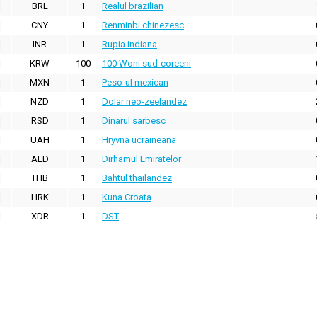
BRL
1
Realul brazilian
CNY
1
Renminbi chinezesc
INR
1
Rupia indiana
KRW
100
100 Woni sud-coreeni
MXN
1
Peso-ul mexican
NZD
1
Dolar neo-zeelandez
RSD
1
Dinarul sarbesc
UAH
1
Hryvna ucraineana
AED
1
Dirhamul Emiratelor
THB
1
Bahtul thailandez
HRK
1
Kuna Croata
XDR
1
DST