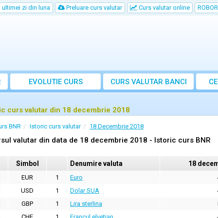
ultimei zi din luna
Preluare curs valutar
Curs valutar online
ROBOR
R
EVOLUTIE CURS
CURS
VALUTAR
BANCI
CE
ric curs valutar din 18 decembrie 2018
urs BNR
Istoric curs valutar
18 Decembrie 2018
sul valutar din data de 18 decembrie 2018 - Istoric curs BNR
Simbol
Denumire valuta
18 decem
EUR
1
Euro
USD
1
Dolar SUA
GBP
1
Lira sterlina
CHF
1
Francul elvetian