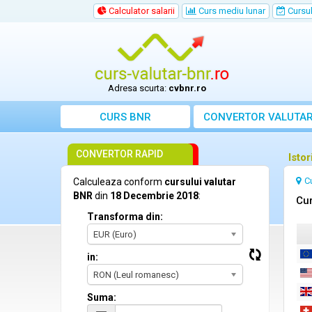
Calculator salarii
Curs mediu lunar
Cursul 
Adresa scurta:
cvbnr.ro
CURS BNR
CONVERTOR VALUTA
CONVERTOR RAPID
Isto
C
Calculeaza conform
cursului valutar
BNR
din
18 Decembrie 2018
:
Cur
Transforma din:
EUR (Euro)
in:
RON (Leul romanesc)
Suma: