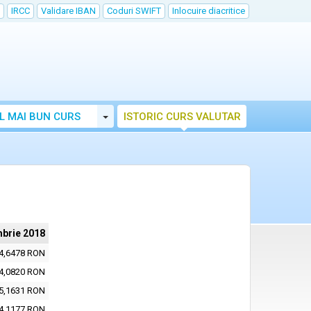
IRCC
Validare IBAN
Coduri SWIFT
Inlocuire diacritice
Toggle Dropdown
L MAI BUN CURS
ISTORIC CURS VALUTAR
brie 2018
4,6478 RON
4,0820 RON
5,1631 RON
4,1177 RON