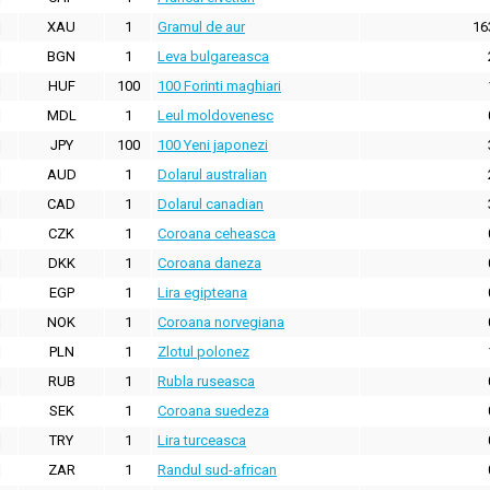
XAU
1
Gramul de aur
16
BGN
1
Leva bulgareasca
HUF
100
100 Forinti maghiari
MDL
1
Leul moldovenesc
JPY
100
100 Yeni japonezi
AUD
1
Dolarul australian
CAD
1
Dolarul canadian
CZK
1
Coroana ceheasca
DKK
1
Coroana daneza
EGP
1
Lira egipteana
NOK
1
Coroana norvegiana
PLN
1
Zlotul polonez
RUB
1
Rubla ruseasca
SEK
1
Coroana suedeza
TRY
1
Lira turceasca
ZAR
1
Randul sud-african