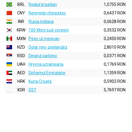
BRL
Realul brazilian
1,0755 RON
CNY
Renminbi chinezesc
0,6437 RON
INR
Rupia indiana
0,0628 RON
KRW
100 Woni sud-coreeni
0,3532 RON
MXN
Peso-ul mexican
0,2450 RON
NZD
Dolar neo-zeelandez
2,8010 RON
RSD
Dinarul sarbesc
0,0371 RON
UAH
Hryvna ucraineana
0,1769 RON
AED
Dirhamul Emiratelor
1,1359 RON
HRK
Kuna Croata
0,5902 RON
XDR
DST
5,7697 RON