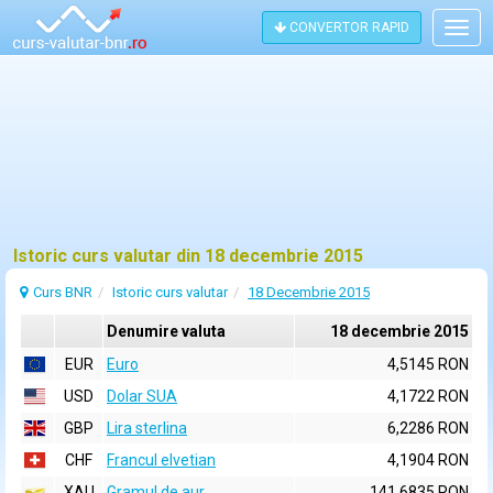
CONVERTOR RAPID
Togg
navig
Istoric curs valutar din 18 decembrie 2015
Curs BNR
Istoric curs valutar
18 Decembrie 2015
Denumire valuta
18 decembrie 2015
EUR
Euro
4,5145 RON
USD
Dolar SUA
4,1722 RON
GBP
Lira sterlina
6,2286 RON
CHF
Francul elvetian
4,1904 RON
XAU
Gramul de aur
141,6835 RON