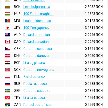
BGN
Leva bulgareasca
2,3082 RON
HUF
100 Forinti maghiari
1,4323 RON
MDL
Leul moldovenesc
0,2123 RON
JPY
100 Yeni japonezi
3,4311 RON
AUD
Dolarul australian
2,9776 RON
CAD
Dolarul canadian
2,9929 RON
CZK
Coroana ceheasca
0,1671 RON
DKK
Coroana daneza
0,6050 RON
EGP
Lira egipteana
0,5328 RON
NOK
Coroana norvegiana
0,4757 RON
PLN
Zlotul polonez
1,0547 RON
RUB
Rubla ruseasca
0,0588 RON
SEK
Coroana suedeza
0,4874 RON
TRY
Lira turceasca
1,4264 RON
ZAR
Randul sud-african
0,2769 RON