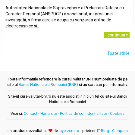
Autoritatea Nationala de Supraveghere a Prelucrarii Datelor cu
Caracter Personal (ANSPDCP) a sanctionat, in urma unei
investigatii, o firma care se ocupa cu vanzarea online de
electrocasnice si..
..continuare
Toate stirile
Toate informatiile referitoare la cursul valutar BNR sunt preluate de pe
site-ul
Bancii Nationale a Romaniei (BNR)
si au caracter pur informativ.
Site-ul curs-valutar-bnr.ro nu este asociat in niciun fel cu site-ul Bancii
Nationale a Romaniei
Vezi si:
Contact
-
Harta site
-
Politica de confidentialitate
-
Cookies
un produs dezvoltat cu
de
layerzero.ro
- prieteni:
IT Blog
-
Cumpara