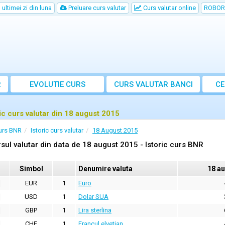
ultimei zi din luna
Preluare curs valutar
Curs valutar online
ROBOR
R
EVOLUTIE CURS
CURS
VALUTAR
BANCI
CE
ric curs valutar din 18 august 2015
urs BNR
Istoric curs valutar
18 August 2015
sul valutar din data de 18 august 2015 - Istoric curs BNR
Simbol
Denumire valuta
18 a
EUR
1
Euro
USD
1
Dolar SUA
GBP
1
Lira sterlina
CHF
1
Francul elvetian