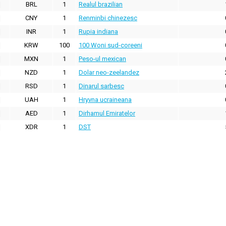
BRL
1
Realul brazilian
CNY
1
Renminbi chinezesc
INR
1
Rupia indiana
KRW
100
100 Woni sud-coreeni
MXN
1
Peso-ul mexican
NZD
1
Dolar neo-zeelandez
RSD
1
Dinarul sarbesc
UAH
1
Hryvna ucraineana
AED
1
Dirhamul Emiratelor
XDR
1
DST