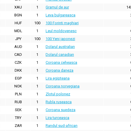
XAU
1
Gramul de aur
14
BGN
1
Leva bulgareasca
HUF
100
100 Forinti maghiari
MDL
1
Leul moldovenesc
JPY
100
100 Yeni japonezi
AUD
1
Dolarul australian
CAD
1
Dolarul canadian
CZK
1
Coroana ceheasca
DKK
1
Coroana daneza
EGP
1
Lira egipteana
NOK
1
Coroana norvegiana
PLN
1
Zlotul polonez
RUB
1
Rubla ruseasca
SEK
1
Coroana suedeza
TRY
1
Lira turceasca
ZAR
1
Randul sud-african