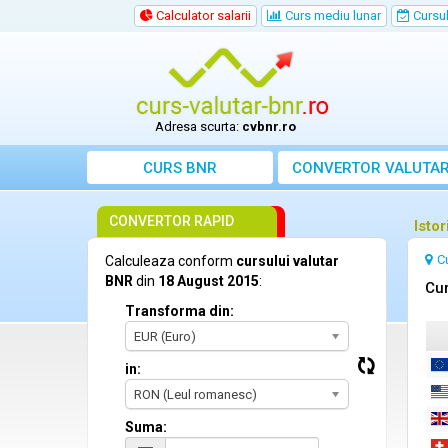
Calculator salarii
Curs mediu lunar
Cursul 
Adresa scurta:
cvbnr.ro
CURS BNR
CONVERTOR VALUTA
CONVERTOR RAPID
Isto
C
Calculeaza conform
cursului valutar
BNR
din
18 August 2015
:
Cur
Transforma din:
EUR (Euro)
in:
RON (Leul romanesc)
Suma: