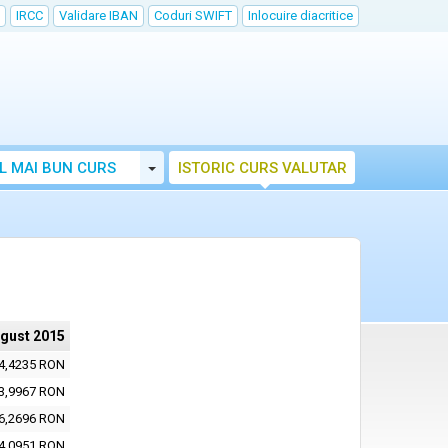
IRCC
Validare IBAN
Coduri SWIFT
Inlocuire diacritice
Toggle Dropdown
L MAI BUN CURS
ISTORIC CURS VALUTAR
ugust 2015
4,4235 RON
3,9967 RON
6,2696 RON
4,0951 RON