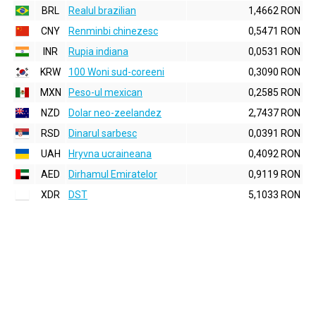
BRL
Realul brazilian
1,4662 RON
CNY
Renminbi chinezesc
0,5471 RON
INR
Rupia indiana
0,0531 RON
KRW
100 Woni sud-coreeni
0,3090 RON
MXN
Peso-ul mexican
0,2585 RON
NZD
Dolar neo-zeelandez
2,7437 RON
RSD
Dinarul sarbesc
0,0391 RON
UAH
Hryvna ucraineana
0,4092 RON
AED
Dirhamul Emiratelor
0,9119 RON
XDR
DST
5,1033 RON