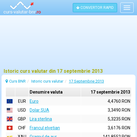
CONVERTOR RAPID
Togg
navig
Istoric curs valutar din 17 septembrie 2013
Curs BNR
Istoric curs valutar
17 Septembrie 2013
Denumire valuta
17 septembrie 2013
EUR
Euro
4,4760 RON
USD
Dolar SUA
3,3490 RON
GBP
Lira sterlina
5,3235 RON
CHF
Francul elvetian
3,6176 RON
XAU
Gramul de aur
141,8552 RON