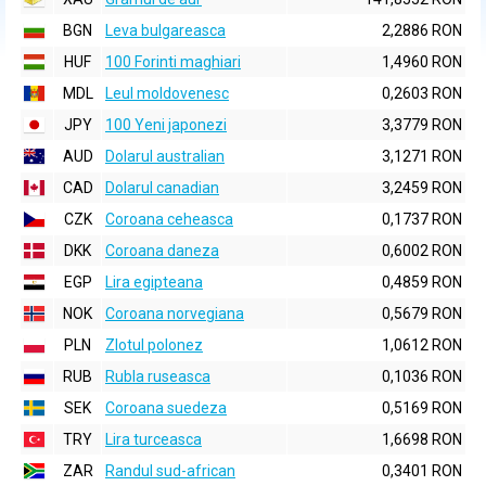
BGN
Leva bulgareasca
2,2886 RON
HUF
100 Forinti maghiari
1,4960 RON
MDL
Leul moldovenesc
0,2603 RON
JPY
100 Yeni japonezi
3,3779 RON
AUD
Dolarul australian
3,1271 RON
CAD
Dolarul canadian
3,2459 RON
CZK
Coroana ceheasca
0,1737 RON
DKK
Coroana daneza
0,6002 RON
EGP
Lira egipteana
0,4859 RON
NOK
Coroana norvegiana
0,5679 RON
PLN
Zlotul polonez
1,0612 RON
RUB
Rubla ruseasca
0,1036 RON
SEK
Coroana suedeza
0,5169 RON
TRY
Lira turceasca
1,6698 RON
ZAR
Randul sud-african
0,3401 RON