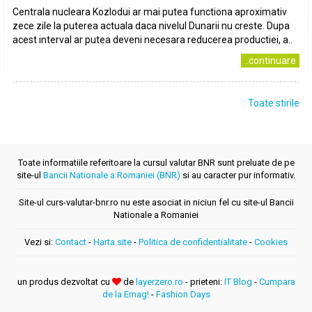
Centrala nucleara Kozlodui ar mai putea functiona aproximativ
zece zile la puterea actuala daca nivelul Dunarii nu creste. Dupa
acest interval ar putea deveni necesara reducerea productiei, a..
..continuare
Toate stirile
Toate informatiile referitoare la cursul valutar BNR sunt preluate de pe
site-ul
Bancii Nationale a Romaniei (BNR)
si au caracter pur informativ.
Site-ul curs-valutar-bnr.ro nu este asociat in niciun fel cu site-ul Bancii
Nationale a Romaniei
Vezi si:
Contact
-
Harta site
-
Politica de confidentialitate
-
Cookies
un produs dezvoltat cu
de
layerzero.ro
- prieteni:
IT Blog
-
Cumpara
de la Emag!
-
Fashion Days