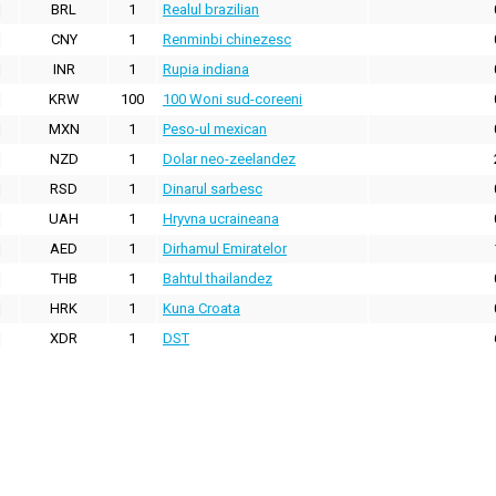
BRL
1
Realul brazilian
CNY
1
Renminbi chinezesc
INR
1
Rupia indiana
KRW
100
100 Woni sud-coreeni
MXN
1
Peso-ul mexican
NZD
1
Dolar neo-zeelandez
RSD
1
Dinarul sarbesc
UAH
1
Hryvna ucraineana
AED
1
Dirhamul Emiratelor
THB
1
Bahtul thailandez
HRK
1
Kuna Croata
XDR
1
DST