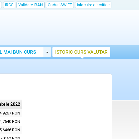
IRCC
Validare IBAN
Coduri SWIFT
Inlocuire diacritice
Toggle Dropdown
L MAI BUN CURS
ISTORIC CURS VALUTAR
mbrie 2022
4,9267 RON
4,7640 RON
5,6466 RON
5,0162 RON