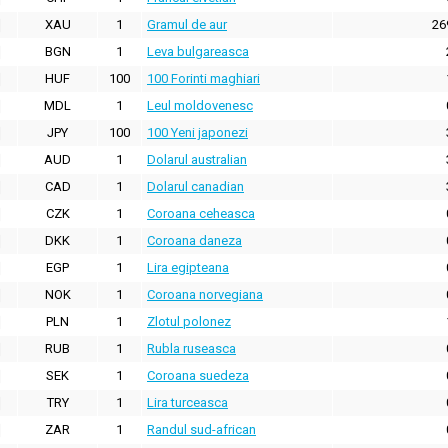
XAU
1
Gramul de aur
26
BGN
1
Leva bulgareasca
HUF
100
100 Forinti maghiari
MDL
1
Leul moldovenesc
JPY
100
100 Yeni japonezi
AUD
1
Dolarul australian
CAD
1
Dolarul canadian
CZK
1
Coroana ceheasca
DKK
1
Coroana daneza
EGP
1
Lira egipteana
NOK
1
Coroana norvegiana
PLN
1
Zlotul polonez
RUB
1
Rubla ruseasca
SEK
1
Coroana suedeza
TRY
1
Lira turceasca
ZAR
1
Randul sud-african