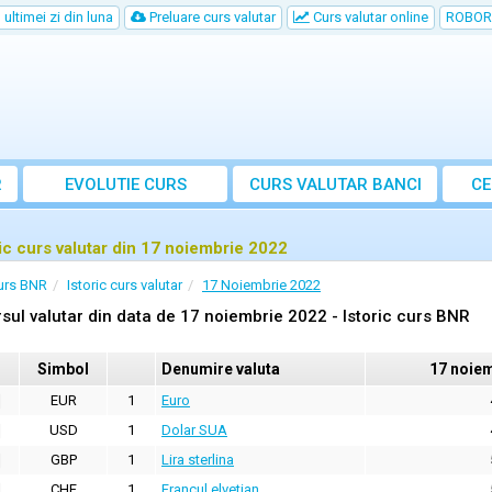
ultimei zi din luna
Preluare curs valutar
Curs valutar online
ROBOR
R
EVOLUTIE CURS
CURS
VALUTAR
BANCI
CE
ric curs valutar din 17 noiembrie 2022
urs BNR
Istoric curs valutar
17 Noiembrie 2022
sul valutar din data de 17 noiembrie 2022 - Istoric curs BNR
Simbol
Denumire valuta
17 noie
EUR
1
Euro
USD
1
Dolar SUA
GBP
1
Lira sterlina
CHF
1
Francul elvetian