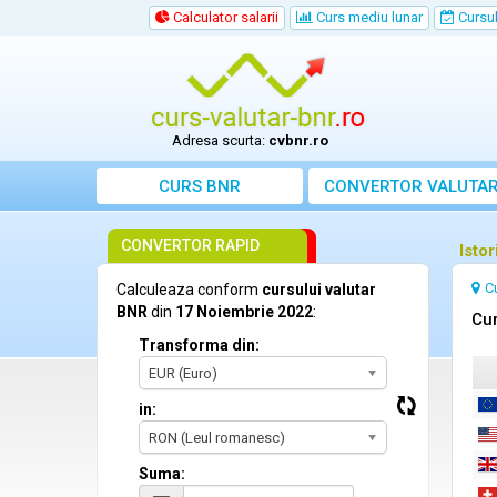
Calculator salarii
Curs mediu lunar
Cursul 
Adresa scurta:
cvbnr.ro
CURS BNR
CONVERTOR VALUTA
CONVERTOR RAPID
Isto
C
Calculeaza conform
cursului valutar
BNR
din
17 Noiembrie 2022
:
Cur
Transforma din:
EUR (Euro)
in:
RON (Leul romanesc)
Suma: