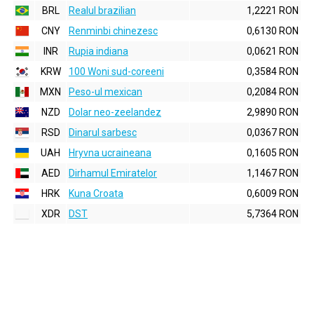
BRL
Realul brazilian
1,2221 RON
CNY
Renminbi chinezesc
0,6130 RON
INR
Rupia indiana
0,0621 RON
KRW
100 Woni sud-coreeni
0,3584 RON
MXN
Peso-ul mexican
0,2084 RON
NZD
Dolar neo-zeelandez
2,9890 RON
RSD
Dinarul sarbesc
0,0367 RON
UAH
Hryvna ucraineana
0,1605 RON
AED
Dirhamul Emiratelor
1,1467 RON
HRK
Kuna Croata
0,6009 RON
XDR
DST
5,7364 RON