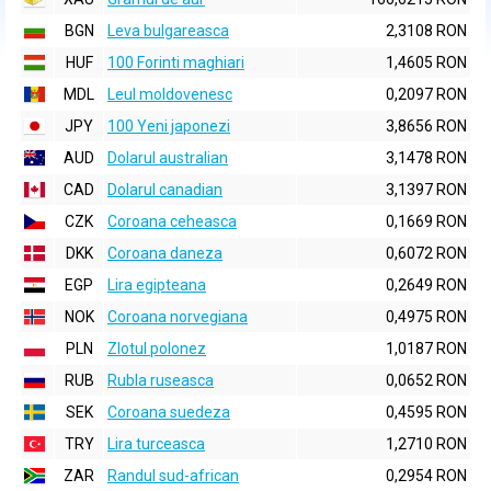
BGN
Leva bulgareasca
2,3108 RON
HUF
100 Forinti maghiari
1,4605 RON
MDL
Leul moldovenesc
0,2097 RON
JPY
100 Yeni japonezi
3,8656 RON
AUD
Dolarul australian
3,1478 RON
CAD
Dolarul canadian
3,1397 RON
CZK
Coroana ceheasca
0,1669 RON
DKK
Coroana daneza
0,6072 RON
EGP
Lira egipteana
0,2649 RON
NOK
Coroana norvegiana
0,4975 RON
PLN
Zlotul polonez
1,0187 RON
RUB
Rubla ruseasca
0,0652 RON
SEK
Coroana suedeza
0,4595 RON
TRY
Lira turceasca
1,2710 RON
ZAR
Randul sud-african
0,2954 RON