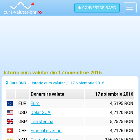
CONVERTOR RAPID
Togg
navig
Istoric curs valutar din 17 noiembrie 2016
Curs BNR
Istoric curs valutar
17 Noiembrie 2016
Denumire valuta
17 noiembrie 2016
EUR
Euro
4,5195 RON
USD
Dolar SUA
4,2120 RON
GBP
Lira sterlina
5,2525 RON
CHF
Francul elvetian
4,2126 RON
XAU
Gramul de aur
166,6215 RON