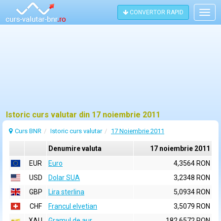
CONVERTOR RAPID
Togg
navig
Istoric curs valutar din 17 noiembrie 2011
Curs BNR
Istoric curs valutar
17 Noiembrie 2011
Denumire valuta
17 noiembrie 2011
EUR
Euro
4,3564 RON
USD
Dolar SUA
3,2348 RON
GBP
Lira sterlina
5,0934 RON
CHF
Francul elvetian
3,5079 RON
XAU
Gramul de aur
182,6572 RON