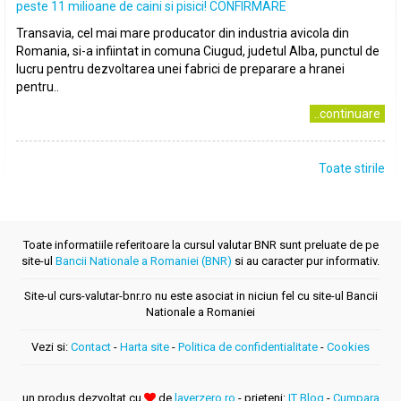
peste 11 milioane de caini si pisici! CONFIRMARE
Transavia, cel mai mare producator din industria avicola din
Romania, si-a infiintat in comuna Ciugud, judetul Alba, punctul de
lucru pentru dezvoltarea unei fabrici de preparare a hranei
pentru..
..continuare
Toate stirile
Toate informatiile referitoare la cursul valutar BNR sunt preluate de pe
site-ul
Bancii Nationale a Romaniei (BNR)
si au caracter pur informativ.
Site-ul curs-valutar-bnr.ro nu este asociat in niciun fel cu site-ul Bancii
Nationale a Romaniei
Vezi si:
Contact
-
Harta site
-
Politica de confidentialitate
-
Cookies
un produs dezvoltat cu
de
layerzero.ro
- prieteni:
IT Blog
-
Cumpara