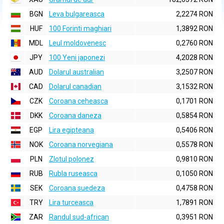
BGN
Leva bulgareasca
2,2274 RON
HUF
100 Forinti maghiari
1,3892 RON
MDL
Leul moldovenesc
0,2760 RON
JPY
100 Yeni japonezi
4,2028 RON
AUD
Dolarul australian
3,2507 RON
CAD
Dolarul canadian
3,1532 RON
CZK
Coroana ceheasca
0,1701 RON
DKK
Coroana daneza
0,5854 RON
EGP
Lira egipteana
0,5406 RON
NOK
Coroana norvegiana
0,5578 RON
PLN
Zlotul polonez
0,9810 RON
RUB
Rubla ruseasca
0,1050 RON
SEK
Coroana suedeza
0,4758 RON
TRY
Lira turceasca
1,7891 RON
ZAR
Randul sud-african
0,3951 RON