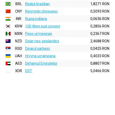
BRL
Realul brazilian
1,8271 RON
CNY
Renminbi chinezesc
0,5093 RON
INR
Rupia indiana
0,0636 RON
KRW
100 Woni sud-coreeni
0,2856 RON
MXN
Peso-ul mexican
0,2367 RON
NZD
Dolar neo-zeelandez
2,4688 RON
RSD
Dinarul sarbesc
0,0425 RON
UAH
Hryvna ucraineana
0,4033 RON
AED
Dirhamul Emiratelor
0,8807 RON
XDR
DST
5,0466 RON