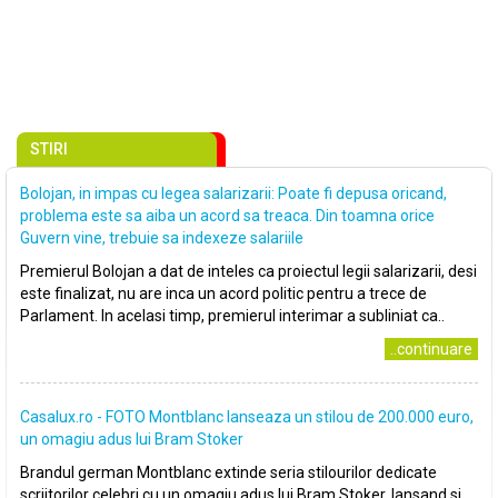
STIRI
Bolojan, in impas cu legea salarizarii: Poate fi depusa oricand,
problema este sa aiba un acord sa treaca. Din toamna orice
Guvern vine, trebuie sa indexeze salariile
Premierul Bolojan a dat de inteles ca proiectul legii salarizarii, desi
este finalizat, nu are inca un acord politic pentru a trece de
Parlament. In acelasi timp, premierul interimar a subliniat ca..
..continuare
Casalux.ro - FOTO Montblanc lanseaza un stilou de 200.000 euro,
un omagiu adus lui Bram Stoker
Brandul german Montblanc extinde seria stilourilor dedicate
scriitorilor celebri cu un omagiu adus lui Bram Stoker, lansand si