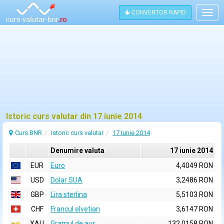
CONVERTOR RAPID
Togg
navig
Istoric curs valutar din 17 iunie 2014
Curs BNR
Istoric curs valutar
17 Iunie 2014
Denumire valuta
17 iunie 2014
EUR
Euro
4,4049 RON
USD
Dolar SUA
3,2486 RON
GBP
Lira sterlina
5,5103 RON
CHF
Francul elvetian
3,6147 RON
XAU
Gramul de aur
132,0158 RON