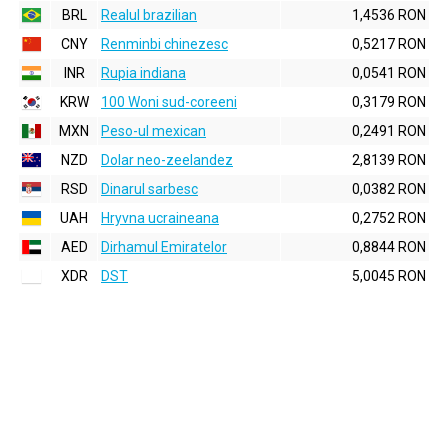
BRL
Realul brazilian
1,4536 RON
CNY
Renminbi chinezesc
0,5217 RON
INR
Rupia indiana
0,0541 RON
KRW
100 Woni sud-coreeni
0,3179 RON
MXN
Peso-ul mexican
0,2491 RON
NZD
Dolar neo-zeelandez
2,8139 RON
RSD
Dinarul sarbesc
0,0382 RON
UAH
Hryvna ucraineana
0,2752 RON
AED
Dirhamul Emiratelor
0,8844 RON
XDR
DST
5,0045 RON