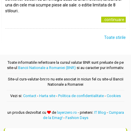
una din cele mai scumpe piese ale sale: o editie limitata de 8
stilouri..
..continuare
Toate stirile
Toate informatiile referitoare la cursul valutar BNR sunt preluate de pe
site-ul
Bancii Nationale a Romaniei (BNR)
si au caracter pur informativ.
Site-ul curs-valutar-bnr.ro nu este asociat in niciun fel cu site-ul Bancii
Nationale a Romaniei
Vezi si:
Contact
-
Harta site
-
Politica de confidentialitate
-
Cookies
un produs dezvoltat cu
de
layerzero.ro
- prieteni:
IT Blog
-
Cumpara
de la Emag!
-
Fashion Days