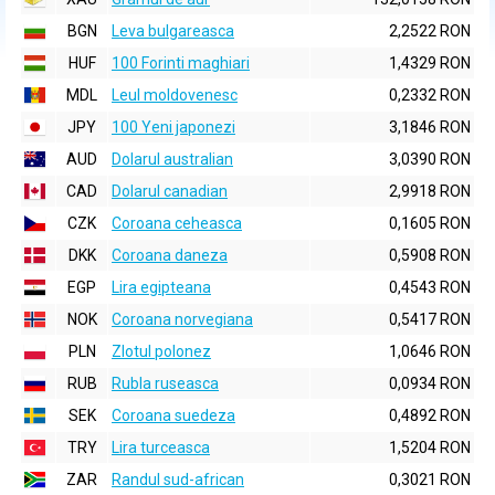
BGN
Leva bulgareasca
2,2522 RON
HUF
100 Forinti maghiari
1,4329 RON
MDL
Leul moldovenesc
0,2332 RON
JPY
100 Yeni japonezi
3,1846 RON
AUD
Dolarul australian
3,0390 RON
CAD
Dolarul canadian
2,9918 RON
CZK
Coroana ceheasca
0,1605 RON
DKK
Coroana daneza
0,5908 RON
EGP
Lira egipteana
0,4543 RON
NOK
Coroana norvegiana
0,5417 RON
PLN
Zlotul polonez
1,0646 RON
RUB
Rubla ruseasca
0,0934 RON
SEK
Coroana suedeza
0,4892 RON
TRY
Lira turceasca
1,5204 RON
ZAR
Randul sud-african
0,3021 RON