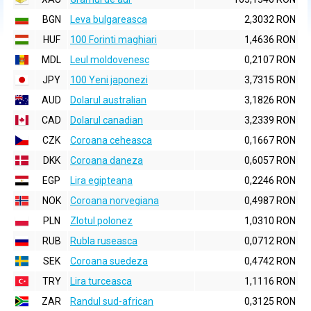
BGN
Leva bulgareasca
2,3032 RON
HUF
100 Forinti maghiari
1,4636 RON
MDL
Leul moldovenesc
0,2107 RON
JPY
100 Yeni japonezi
3,7315 RON
AUD
Dolarul australian
3,1826 RON
CAD
Dolarul canadian
3,2339 RON
CZK
Coroana ceheasca
0,1667 RON
DKK
Coroana daneza
0,6057 RON
EGP
Lira egipteana
0,2246 RON
NOK
Coroana norvegiana
0,4987 RON
PLN
Zlotul polonez
1,0310 RON
RUB
Rubla ruseasca
0,0712 RON
SEK
Coroana suedeza
0,4742 RON
TRY
Lira turceasca
1,1116 RON
ZAR
Randul sud-african
0,3125 RON