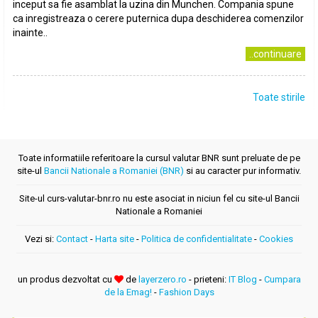
inceput sa fie asamblat la uzina din Munchen. Compania spune
ca inregistreaza o cerere puternica dupa deschiderea comenzilor
inainte..
..continuare
Toate stirile
Toate informatiile referitoare la cursul valutar BNR sunt preluate de pe
site-ul
Bancii Nationale a Romaniei (BNR)
si au caracter pur informativ.
Site-ul curs-valutar-bnr.ro nu este asociat in niciun fel cu site-ul Bancii
Nationale a Romaniei
Vezi si:
Contact
-
Harta site
-
Politica de confidentialitate
-
Cookies
un produs dezvoltat cu
de
layerzero.ro
- prieteni:
IT Blog
-
Cumpara
de la Emag!
-
Fashion Days