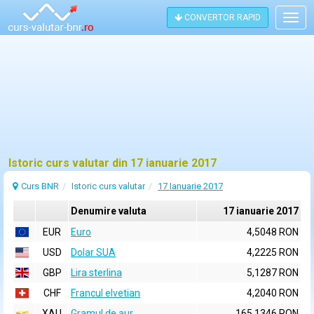
CONVERTOR RAPID
Togg
navig
Istoric curs valutar din 17 ianuarie 2017
Curs BNR
Istoric curs valutar
17 Ianuarie 2017
Denumire valuta
17 ianuarie 2017
EUR
Euro
4,5048 RON
USD
Dolar SUA
4,2225 RON
GBP
Lira sterlina
5,1287 RON
CHF
Francul elvetian
4,2040 RON
XAU
Gramul de aur
165,1346 RON