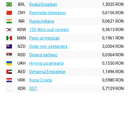
BRL
Realul brazilian
1,3025 RON
CNY
Renminbi chinezesc
0,6156 RON
INR
Rupia indiana
0,0621 RON
KRW
100 Woni sud-coreeni
0,3613 RON
MXN
Peso-ul mexican
0,1961 RON
NZD
Dolar neo-zeelandez
3,0304 RON
RSD
Dinarul sarbesc
0,0364 RON
UAH
Hryvna ucraineana
0,1530 RON
AED
Dirhamul Emiratelor
1,1496 RON
HRK
Kuna Croata
0,5980 RON
XDR
DST
5,7129 RON