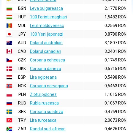
BGN
Leva bulgareasca
2,1770 RON
HUF
100 Forinti maghiari
1,5482 RON
MDL
Leul moldovenesc
0,2569 RON
JPY
100 Yeni japonezi
3,8780 RON
AUD
Dolarul australian
3,1807 RON
CAD
Dolarul canadian
3,2401 RON
CZK
Coroana ceheasca
0,1749 RON
DKK
Coroana daneza
0,5715 RON
EGP
Lira egipteana
0,5498 RON
NOK
Coroana norvegiana
0,5463 RON
PLN
Zlotul polonez
1,1015 RON
RUB
Rubla ruseasca
0,1067 RON
SEK
Coroana suedeza
0,4769 RON
TRY
Lira turceasca
2,0673 RON
ZAR
Randul sud-african
0,4626 RON