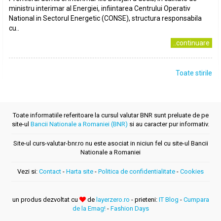
ministru interimar al Energiei, infiintarea Centrului Operativ
National in Sectorul Energetic (CONSE), structura responsabila
cu..
..continuare
Toate stirile
Toate informatiile referitoare la cursul valutar BNR sunt preluate de pe
site-ul
Bancii Nationale a Romaniei (BNR)
si au caracter pur informativ.
Site-ul curs-valutar-bnr.ro nu este asociat in niciun fel cu site-ul Bancii
Nationale a Romaniei
Vezi si:
Contact
-
Harta site
-
Politica de confidentialitate
-
Cookies
un produs dezvoltat cu
de
layerzero.ro
- prieteni:
IT Blog
-
Cumpara
de la Emag!
-
Fashion Days