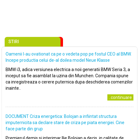
STIRI
Oamenii l-au ovationat ca pe o vedeta pop pe fostul CEO al BMW.
Incepe productia celui de-al doilea model Neue Klasse
BMW i3, adica versiunea electrica a noii generatii BMW Seria 3, a
inceput sa fie asamblat la uzina din Munchen. Compania spune
ca inregistreaza o cerere puternica dupa deschiderea comenzilor
inainte..
..continuare
DOCUMENT Criza energetica: Bolojan a infiintat structura
imputernicita sa declare stare de criza pe piata energiei. Cine
face parte din grup
Premierul demis si interimar Ilie Bolojan a decis, in calitate de