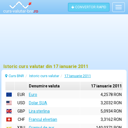
CONVERTOR RAPID
Togg
navig
Istoric curs valutar din 17 ianuarie 2011
Curs BNR
Istoric curs valutar
17 Ianuarie 2011
Denumire valuta
17 ianuarie 2011
EUR
Euro
4,2578 RON
USD
Dolar SUA
3,2032 RON
GBP
Lira sterlina
5,0934 RON
CHF
Francul elvetian
3,3162 RON
XAU
Gramul de aur
140,0371 RON