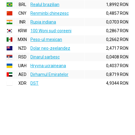
BRL
Realul brazilian
1,8992 RON
CNY
Renminbi chinezesc
0,4857 RON
INR
Rupia indiana
0,0703 RON
KRW
100 Woni sud-coreeni
0,2867 RON
MXN
Peso-ul mexican
0,2662 RON
NZD
Dolar neo-zeelandez
2,4717 RON
RSD
Dinarul sarbesc
0,0408 RON
UAH
Hryvna ucraineana
0,4037 RON
AED
Dirhamul Emiratelor
0,8719 RON
XDR
DST
4,9344 RON