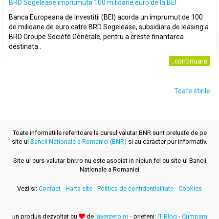
BRD Sogelease imprumuta 100 milioane euro de la BEI
Banca Europeana de Investitii (BEI) acorda un imprumut de 100
de milioane de euro catre BRD Sogelease, subsidiara de leasing a
BRD Groupe Société Générale, pentru a creste finantarea
destinata..
..continuare
Toate stirile
Toate informatiile referitoare la cursul valutar BNR sunt preluate de pe
site-ul
Bancii Nationale a Romaniei (BNR)
si au caracter pur informativ.
Site-ul curs-valutar-bnr.ro nu este asociat in niciun fel cu site-ul Bancii
Nationale a Romaniei
Vezi si:
Contact
-
Harta site
-
Politica de confidentialitate
-
Cookies
un produs dezvoltat cu
de
layerzero.ro
- prieteni:
IT Blog
-
Cumpara