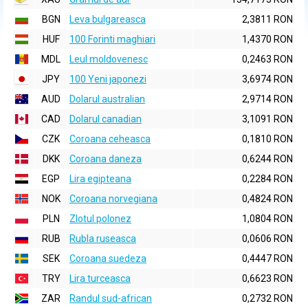
BGN
Leva bulgareasca
2,3811 RON
HUF
100 Forinti maghiari
1,4370 RON
MDL
Leul moldovenesc
0,2463 RON
JPY
100 Yeni japonezi
3,6974 RON
AUD
Dolarul australian
2,9714 RON
CAD
Dolarul canadian
3,1091 RON
CZK
Coroana ceheasca
0,1810 RON
DKK
Coroana daneza
0,6244 RON
EGP
Lira egipteana
0,2284 RON
NOK
Coroana norvegiana
0,4824 RON
PLN
Zlotul polonez
1,0804 RON
RUB
Rubla ruseasca
0,0606 RON
SEK
Coroana suedeza
0,4447 RON
TRY
Lira turceasca
0,6623 RON
ZAR
Randul sud-african
0,2732 RON