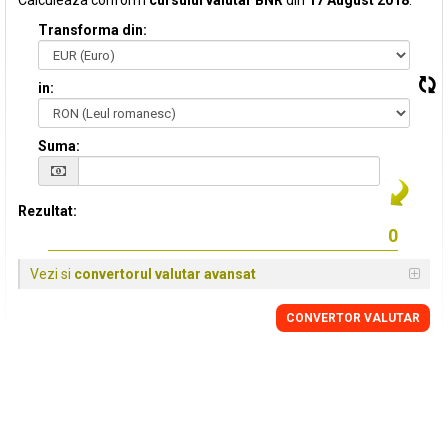
Calculeaza conform
cursului valutar BNR
din
17 August 2018
:
Transforma din:
in:
Suma:
Rezultat:
Vezi si
convertorul valutar avansat
CONVERTOR VALUTAR