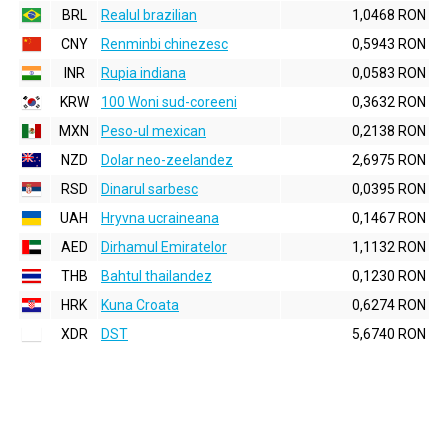
BRL
Realul brazilian
1,0468 RON
CNY
Renminbi chinezesc
0,5943 RON
INR
Rupia indiana
0,0583 RON
KRW
100 Woni sud-coreeni
0,3632 RON
MXN
Peso-ul mexican
0,2138 RON
NZD
Dolar neo-zeelandez
2,6975 RON
RSD
Dinarul sarbesc
0,0395 RON
UAH
Hryvna ucraineana
0,1467 RON
AED
Dirhamul Emiratelor
1,1132 RON
THB
Bahtul thailandez
0,1230 RON
HRK
Kuna Croata
0,6274 RON
XDR
DST
5,6740 RON