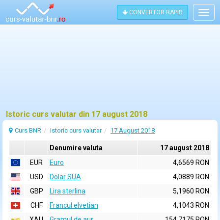
CONVERTOR RAPID
Togg
navig
Istoric curs valutar din 17 august 2018
Curs BNR
Istoric curs valutar
17 August 2018
Denumire valuta
17 august 2018
EUR
Euro
4,6569 RON
USD
Dolar SUA
4,0889 RON
GBP
Lira sterlina
5,1960 RON
CHF
Francul elvetian
4,1043 RON
XAU
Gramul de aur
154,7175 RON